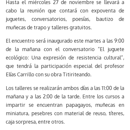
Hasta el miércoles 27 de noviembre se llevará a
a
L
t
s
b
o
s
g
l
e
d
i
A
o
d
k
r
r
cabo la reunión que contará con expoventa de
s
n
p
o
o
y
a
e
juguetes, conversatorios, poesías, bautizo de
k
p
k
n
m
s
muñecas de trapo y talleres gratuitos.
t
El encuentro será inaugurado este martes a las 9:00
de la mañana con el conversatorio “El juguete
ecológico: Una expresión de resistencia cultural”,
que tendrá la participación especial del profesor
Elías Carrillo con su obra Titiriteando.
Los talleres se realizarán ambos días a las 11:00 de la
mañana y a las 2:00 de la tarde. Entre los cursos a
impartir se encuentran papagayos, muñecas en
miniatura, pesebres con material de reuso, títeres,
caja sorpresa, entre otros.