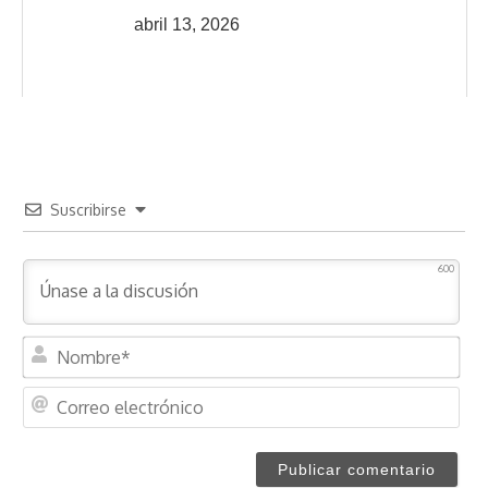
abril 13, 2026
Suscribirse
600
N
o
m
C
b
o
r
r
e
r