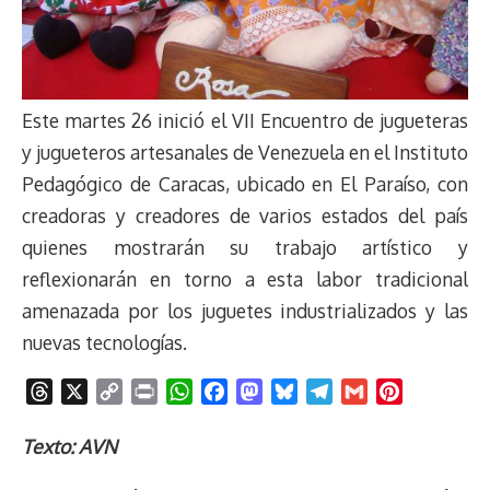
Este martes 26 inició el VII Encuentro de jugueteras
y jugueteros artesanales de Venezuela en el Instituto
Pedagógico de Caracas, ubicado en El Paraíso, con
creadoras y creadores de varios estados del país
quienes mostrarán su trabajo artístico y
reflexionarán en torno a esta labor tradicional
amenazada por los juguetes industrializados y las
nuevas tecnologías.
T
X
C
P
W
F
M
B
T
G
P
h
o
r
h
a
a
l
e
m
i
r
p
i
a
c
s
u
l
a
n
Texto: AVN
e
y
n
t
e
t
e
e
i
t