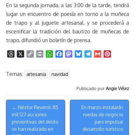
En la segunda jornada, a las 3:00 de la tarde, tendrá
lugar un encuentro de poesía en torno a la muñeca
de trapo y al juguete artesanal, y se procederá a
escenificar la tradición del bautizo de muñecas de
trapo, difundió un boletín de prensa.
T
X
C
P
W
F
M
B
T
G
P
h
o
r
h
a
a
l
e
m
i
r
p
i
a
c
s
u
l
a
n
Temas:
artesania
navidad
e
y
n
t
e
t
e
e
i
t
a
L
t
s
b
o
s
g
l
e
Publicado por
Angie Vélez
d
i
A
o
d
k
r
r
s
n
p
o
o
y
a
e
Menú
k
p
k
n
m
s
← Néstor Reverol: 85
En marzo instalarán
de
t
mil 127 acciones
ruedas de negocio
Navegación
preventivas del delito
para impulsar
se han realizado en
desarrollo turístico