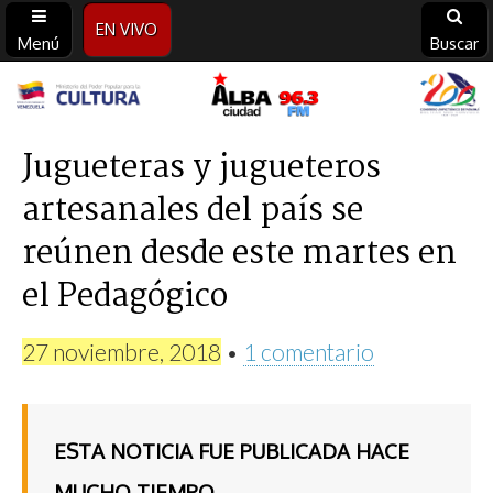
EN VIVO
Menú
Buscar
Alba
Ciudad
Jugueteras y jugueteros
artesanales del país se
96.3
reúnen desde este martes en
FM
el Pedagógico
27 noviembre, 2018
•
1 comentario
ESTA NOTICIA FUE PUBLICADA HACE
MUCHO TIEMPO