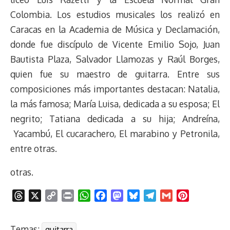
Colombia. Los estudios musicales los realizó en
Caracas en la Academia de Música y Declamación,
donde fue discípulo de Vicente Emilio Sojo, Juan
Bautista Plaza, Salvador Llamozas y Raúl Borges,
quien fue su maestro de guitarra. Entre sus
composiciones más importantes destacan: Natalia,
la más famosa; María Luisa, dedicada a su esposa; El
negrito; Tatiana dedicada a su hija; Andreína,
Yacambú, El cucarachero, El marabino y Petronila,
entre otras.
otras.
T
X
C
P
W
F
M
B
T
G
P
h
o
r
h
a
a
l
e
m
i
r
p
i
a
c
s
u
l
a
n
Temas:
guitarra