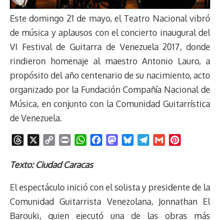
Este domingo 21 de mayo, el Teatro Nacional vibró
de música y aplausos con el concierto inaugural del
VI Festival de Guitarra de Venezuela 2017, donde
rindieron homenaje al maestro Antonio Lauro, a
propósito del año centenario de su nacimiento, acto
organizado por la Fundación Compañía Nacional de
Música, en conjunto con la Comunidad Guitarrística
de Venezuela.
T
X
C
P
W
F
M
B
T
G
P
h
o
r
h
a
a
l
e
m
i
r
p
i
a
c
s
u
l
a
n
Texto: Ciudad Caracas
e
y
n
t
e
t
e
e
i
t
El espectáculo inició con el solista y presidente de la
a
L
t
s
b
o
s
g
l
e
d
i
A
o
d
k
r
r
Comunidad Guitarrista Venezolana, Jonnathan El
s
n
p
o
o
y
a
e
Barouki, quien ejecutó una de las obras más