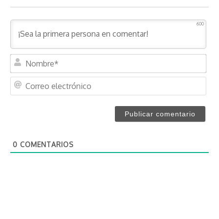
600
N
o
m
C
b
o
r
r
e
r
*
e
o
0
COMENTARIOS
e
l
e
c
t
r
ó