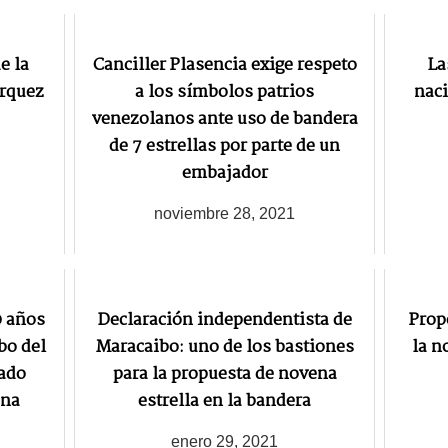
e la
Canciller Plasencia exige respeto
La
rquez
a los símbolos patrios
naci
venezolanos ante uso de bandera
de 7 estrellas por parte de un
embajador
noviembre 28, 2021
0 años
Declaración independentista de
Prop
bo del
Maracaibo: uno de los bastiones
la n
ado
para la propuesta de novena
ena
estrella en la bandera
enero 29, 2021