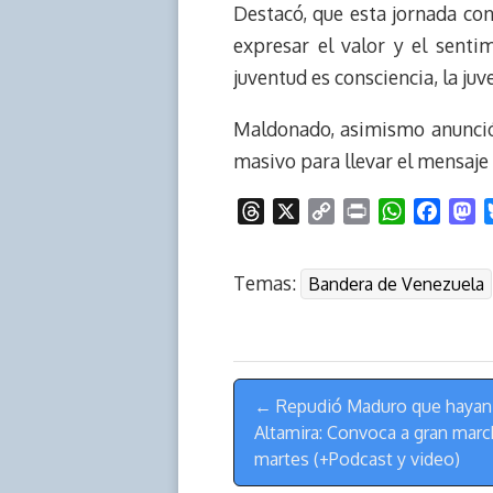
Destacó, que esta jornada con
expresar el valor y el senti
juventud es consciencia, la juv
Maldonado, asimismo anunció 
masivo para llevar el mensaje d
T
X
C
P
W
F
M
h
o
r
h
a
a
r
p
i
a
c
s
Temas:
Bandera de Venezuela
e
y
n
t
e
t
a
L
t
s
b
o
d
i
A
o
d
s
n
p
o
o
Menú
k
p
k
n
← Repudió Maduro que hayan 
de
Altamira: Convoca a gran march
Navegación
martes (+Podcast y video)