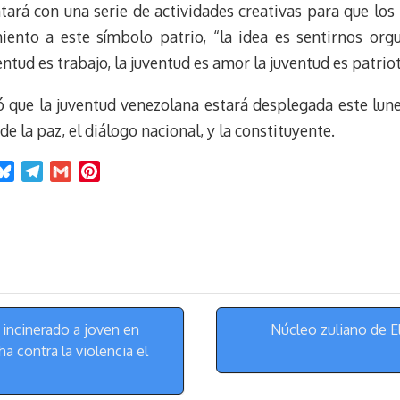
t
tará con una serie de actividades creativas para que los
miento a este símbolo patrio, “la idea es sentirnos orgu
entud es trabajo, la juventud es amor la juventud es patrio
que la juventud venezolana estará desplegada este lune
e la paz, el diálogo nacional, y la constituyente.
B
T
G
P
l
e
m
i
u
l
a
n
e
e
i
t
s
g
l
e
k
r
r
y
a
e
m
s
incinerado a joven en
Núcleo zuliano de El
t
a contra la violencia el