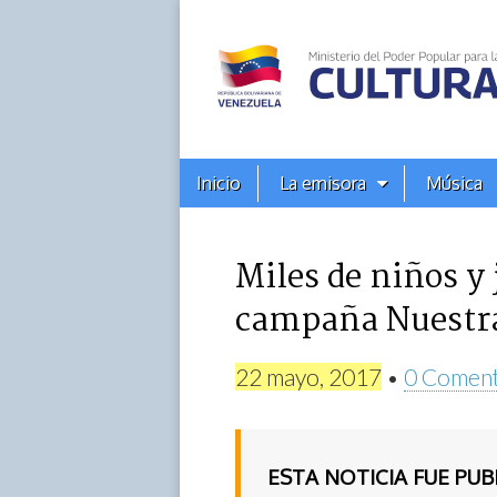
Alba
Ciudad
96.3
Menú
Skip
Inicio
La emisora
Música
principal
FM
to
content
Miles de niños y
campaña Nuestr
22 mayo, 2017
•
0 Coment
ESTA NOTICIA FUE PU