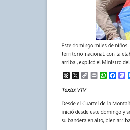
Este domingo miles de niños, 
territorio nacional, con la e
arriba , explicó el Ministro d
T
X
C
P
W
F
M
h
o
r
h
a
a
r
p
i
a
c
s
Texto: VTV
e
y
n
t
e
t
Desde el Cuartel de la Monta
a
L
t
s
b
o
d
i
A
o
d
inició desde este domingo y s
s
n
p
o
o
su bandera en alto, bien arriba
k
p
k
n