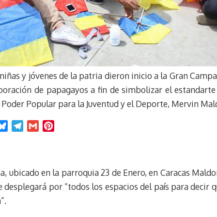
niñas y jóvenes de la patria dieron inicio a la Gran Camp
laboración de papagayos a fin de simbolizar el estandarte
el Poder Popular para la Juventud y el Deporte, Mervin Ma
B
T
G
P
l
e
m
i
u
l
a
n
e
e
i
t
ña, ubicado en la parroquia 23 de Enero, en Caracas Mald
s
g
l
e
k
r
r
e desplegará por “todos los espacios del país para decir
y
a
e
”.
m
s