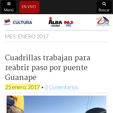
EN VIVO
Menú
Buscar
Alba
Ciudad
MES:
ENERO 2017
96.3
Cuadrillas trabajan para
FM
reabrir paso por puente
Guanape
25 enero, 2017
•
0 Comentarios