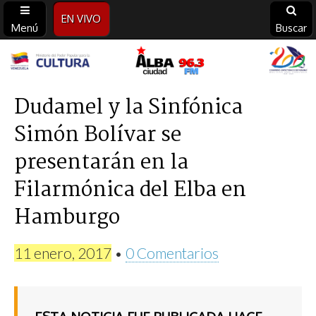
EN VIVO
Menú
Buscar
Alba
Ciudad
Dudamel y la Sinfónica
Simón Bolívar se
96.3
presentarán en la
FM
Filarmónica del Elba en
Hamburgo
11 enero, 2017
•
0 Comentarios