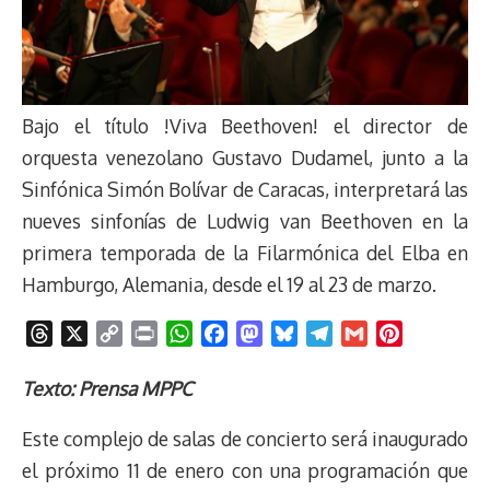
Bajo el título !Viva Beethoven! el director de
orquesta venezolano Gustavo Dudamel, junto a la
Sinfónica Simón Bolívar de Caracas, interpretará las
nueves sinfonías de Ludwig van Beethoven en la
primera temporada de la Filarmónica del Elba en
Hamburgo, Alemania, desde el 19 al 23 de marzo.
T
X
C
P
W
F
M
B
T
G
P
h
o
r
h
a
a
l
e
m
i
r
p
i
a
c
s
u
l
a
n
Texto: Prensa MPPC
e
y
n
t
e
t
e
e
i
t
Este complejo de salas de concierto será inaugurado
a
L
t
s
b
o
s
g
l
e
d
i
A
o
d
k
r
r
el próximo 11 de enero con una programación que