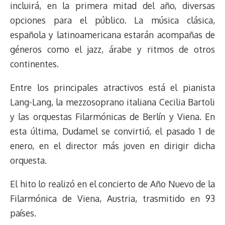
s
n
p
o
o
y
a
e
incluirá, en la primera mitad del año, diversas
k
p
k
n
m
s
opciones para el público. La música clásica,
t
española y latinoamericana estarán acompañas de
géneros como el jazz, árabe y ritmos de otros
continentes.
Entre los principales atractivos está el pianista
Lang-Lang, la mezzosoprano italiana Cecilia Bartoli
y las orquestas Filarmónicas de Berlín y Viena. En
esta última, Dudamel se convirtió, el pasado 1 de
enero, en el director más joven en dirigir dicha
orquesta.
El hito lo realizó en el concierto de Año Nuevo de la
Filarmónica de Viena, Austria, trasmitido en 93
países.