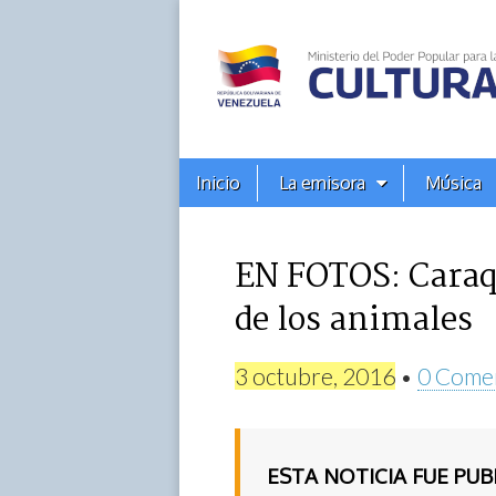
Alba
Ciudad
96.3
Menú
Skip
Inicio
La emisora
Música
principal
FM
to
content
EN FOTOS: Caraq
de los animales
3 octubre, 2016
•
0 Come
ESTA NOTICIA FUE PU