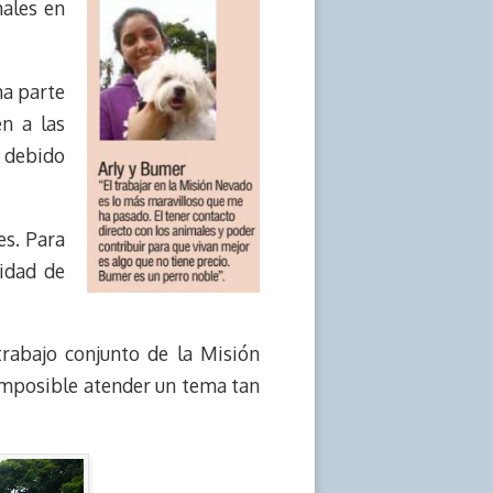
males en
ma parte
en a las
r debido
es. Para
idad de
trabajo conjunto de la Misión
a imposible atender un tema tan