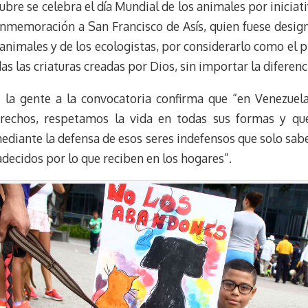
e
e
i
t
ubre se celebra el día Mundial de los animales por inicia
s
g
l
e
nmemoración a San Francisco de Asís, quien fuese design
k
r
r
animales y de los ecologistas, por considerarlo como el
y
a
e
as las criaturas creadas por Dios, sin importar la diferenc
m
s
t
 la gente a la convocatoria confirma que “en Venezuel
rechos, respetamos la vida en todas sus formas y qu
ediante la defensa de esos seres indefensos que solo sabe
decidos por lo que reciben en los hogares”.