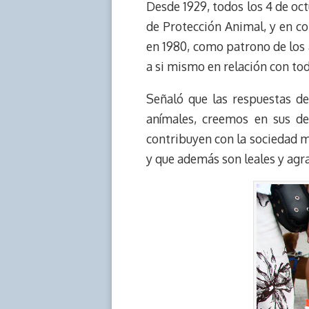
e
y
n
t
e
t
Desde 1929, todos los 4 de oct
a
L
t
s
b
o
de Protección Animal, y en co
d
i
A
o
d
en 1980, como patrono de los 
s
n
p
o
o
a si mismo en relación con tod
k
p
k
n
Señaló que las respuestas de
anímales, creemos en sus de
contribuyen con la sociedad m
y que además son leales y agra