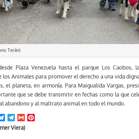
rio Terán)
desde Plaza Venezuela hasta el parque Los Caobos, l
e los Animales para promover el derecho a una vida digna 
os, el planeta, en armonía. Para Maigualida Vargas, pre
tante que se debe transmitir en fechas como la que celeb
al abandono y al maltrato animal en todo el mundo.
B
T
G
P
l
e
m
i
mer Viera)
u
l
a
n