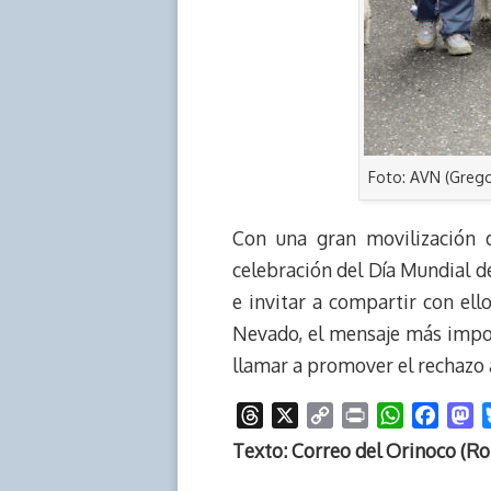
Foto: AVN (Grego
Con una gran movilización 
celebración del Día Mundial d
e invitar a compartir con ell
Nevado, el mensaje más impor
llamar a promover el rechazo 
T
X
C
P
W
F
M
h
o
r
h
a
a
Texto: Correo del Orinoco (Ro
r
p
i
a
c
s