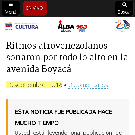
EN VIVO
Menú
Buscar
Alba
Ciudad
Ritmos afrovenezolanos
sonaron por todo lo alto en la
96.3
avenida Boyacá
FM
20 septiembre, 2016
•
0 Comentarios
ESTA NOTICIA FUE PUBLICADA HACE
MUCHO TIEMPO
Usted está leyendo una publicación de