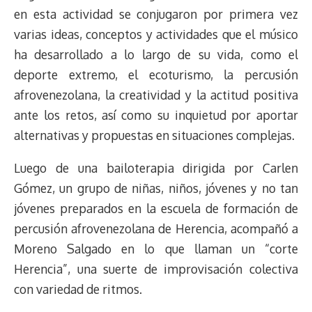
d
i
A
o
d
k
r
r
en esta actividad se conjugaron por primera vez
s
n
p
o
o
y
a
e
varias ideas, conceptos y actividades que el músico
k
p
k
n
m
s
ha desarrollado a lo largo de su vida, como el
t
deporte extremo, el ecoturismo, la percusión
afrovenezolana, la creatividad y la actitud positiva
ante los retos, así como su inquietud por aportar
alternativas y propuestas en situaciones complejas.
Luego de una bailoterapia dirigida por Carlen
Gómez, un grupo de niñas, niños, jóvenes y no tan
jóvenes preparados en la escuela de formación de
percusión afrovenezolana de Herencia, acompañó a
Moreno Salgado en lo que llaman un “corte
Herencia”, una suerte de improvisación colectiva
con variedad de ritmos.