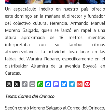
Un espectáculo inédito en nuestro país ofreció
este domingo en la mañana el director y fundador
del colectivo cultural Herencia, Armando Manuel
Moreno Salgado, quien se lanzó en rapel a una
altura aproximada de 18 metros mientras
interpretaba con su tambor ritmos
afrovenezolanos. La actividad tuvo lugar en las
faldas del Waraira Repano, específicamente en el
distribuidor Altamira de la avenida Boyacá, en
Caracas.
T
X
C
P
W
F
M
B
T
G
P
h
o
r
h
a
a
l
e
m
i
r
p
i
a
c
s
u
l
a
n
Texto: Correo del Orinoco
e
y
n
t
e
t
e
e
i
t
Según contó Moreno Salgado al Correo del Orinoco
,
a
L
t
s
b
o
s
g
l
e