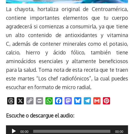
La chayota, hortaliza original de Centroamérica,
contiene importantes elementos que tu cuerpo
agradecerá si comienzas a consumirla, ya que tiene
un alto contenido de antioxidantes y vitamina
C, además de contener minerales como el potasio,
calcio, hierro y ácido fólico, también tiene
aminoácidos esenciales y altamente beneficiosos
para la salud. Toma nota de esta receta que te traen
este martes “Los chef radiofónicos”, la cual puedes
escuchar en formato de micro radial.
T
X
C
P
W
F
M
B
T
G
P
h
o
r
h
a
a
l
e
m
i
r
p
i
a
c
s
u
l
a
n
Escuche o descargue el audio:
e
y
n
t
e
t
e
e
i
t
Reproductor
a
L
t
s
b
o
s
g
l
e
00:00
00:00