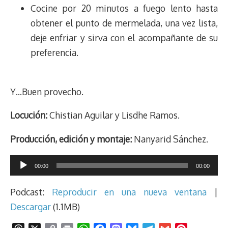
Cocine por 20 minutos a fuego lento hasta
obtener el punto de mermelada, una vez lista,
deje enfriar y sirva con el acompañante de su
preferencia.
Y…Buen provecho.
Locución:
Chistian Aguilar y
Lisdhe Ramos.
Producción, edición y montaje:
Nanyarid Sánchez.
Reproductor
00:00
00:00
de
audio
Podcast:
Reproducir en una nueva ventana
|
Descargar
(1.1MB)