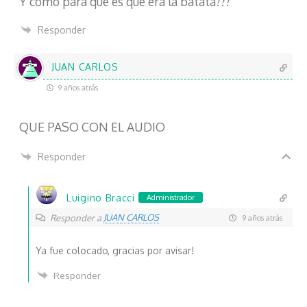
Y como para que es que era la batata???
n
i
Responder
c
o
JUAN CARLOS
9 años atrás
QUE PASO CON EL AUDIO
Responder
Luigino Bracci
Administrador
JUAN CARLOS
Responder a
9 años atrás
Ya fue colocado, gracias por avisar!
Responder