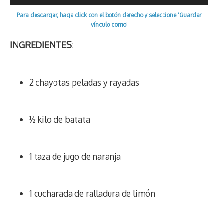
d
i
A
o
d
k
r
r
de
s
n
p
o
o
y
a
e
Para descargar, haga click con el botón derecho y seleccione 'Guardar
audio
vínculo como'
k
p
k
n
m
s
t
INGREDIENTES:
2 chayotas peladas y rayadas
½ kilo de batata
1 taza de jugo de naranja
1 cucharada de ralladura de limón