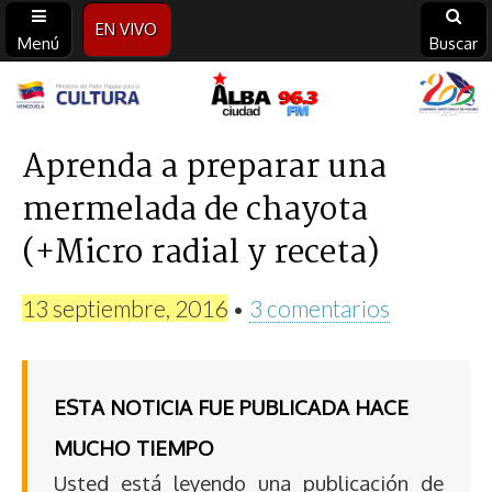
EN VIVO
Menú
Buscar
Alba
Ciudad
Aprenda a preparar una
mermelada de chayota
96.3
(+Micro radial y receta)
FM
13 septiembre, 2016
•
3 comentarios
ESTA NOTICIA FUE PUBLICADA HACE
MUCHO TIEMPO
Usted está leyendo una publicación de