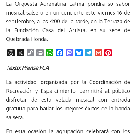
La Orquesta Adrenalina Latina pondrá su sabor
musical salsero en un concierto este viernes 16 de
septiembre, a las 4:00 de la tarde, en la Terraza de
la Fundación Casa del Artista, en su sede de
Quebrada Honda.
T
X
C
P
W
F
M
B
T
G
P
h
o
r
h
a
a
l
e
m
i
r
p
i
a
c
s
u
l
a
n
Texto: Prensa FCA
e
y
n
t
e
t
e
e
i
t
La actividad, organizada por la Coordinación de
a
L
t
s
b
o
s
g
l
e
d
i
A
o
d
k
r
r
Recreación y Esparcimiento, permitirá al público
s
n
p
o
o
y
a
e
disfrutar de esta velada musical con entrada
k
p
k
n
m
s
gratuita para bailar los mejores éxitos de la banda
t
salsera.
En esta ocasión la agrupación celebrará con los