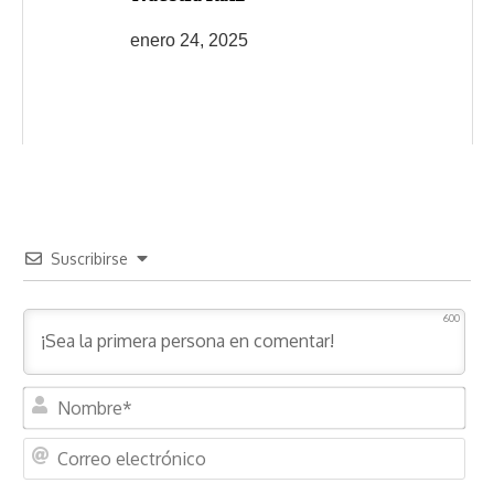
enero 24, 2025
Suscribirse
600
N
o
m
C
b
o