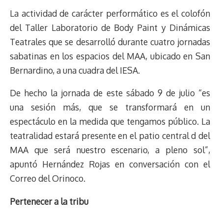
e
y
n
t
e
t
e
e
i
t
La actividad de carácter performático es el colofón
a
L
t
s
b
o
s
g
l
e
d
i
A
o
d
k
r
r
del Taller Laboratorio de Body Paint y Dinámicas
s
n
p
o
o
y
a
e
Teatrales que se desarrolló durante cuatro jornadas
k
p
k
n
m
s
sabatinas en los espacios del MAA, ubicado en San
t
Bernardino, a una cuadra del IESA.
De hecho la jornada de este sábado 9 de julio “es
una sesión más, que se transformará en un
espectáculo en la medida que tengamos público. La
teatralidad estará presente en el patio central d del
MAA que será nuestro escenario, a pleno sol”,
apuntó Hernández Rojas en conversación con el
Correo del Orinoco.
Pertenecer a la tribu