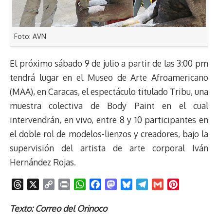
Foto: AVN
El próximo sábado 9 de julio a partir de las 3:00 pm
tendrá lugar en el Museo de Arte Afroamericano
(MAA), en Caracas, el espectáculo titulado Tribu, una
muestra colectiva de Body Paint en el cual
intervendrán, en vivo, entre 8 y 10 participantes en
el doble rol de modelos-lienzos y creadores, bajo la
supervisión del artista de arte corporal Iván
Hernández Rojas.
T
X
C
P
W
F
M
B
T
G
P
h
o
r
h
a
a
l
e
m
i
r
p
i
a
c
s
u
l
a
n
Texto: Correo del Orinoco