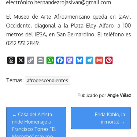
electrónico hernandezrojasivan@gmail.com
El Museo de Arte Afroamericano queda en laAv..
Occidente, diagonal a la Plaza Eloy Alfaro, a 100
metros del IESA, en San Bernardino. El teléfono es
0212 551 2849.
T
X
C
P
W
F
M
B
T
G
P
h
o
r
h
a
a
l
e
m
i
r
p
i
a
c
s
u
l
a
n
Temas:
afrodescendientes
e
y
n
t
e
t
e
e
i
t
a
L
t
s
b
o
s
g
l
e
Publicado por
Angie Vélez
d
i
A
o
d
k
r
r
s
n
p
o
o
y
a
e
Menú
k
p
k
n
m
s
← Casa del Artista
Frida Kahlo, la
de
t
rinde Homenaje a
inmortal →
Navegación
Francisco Torres “El
Morocho” máximo