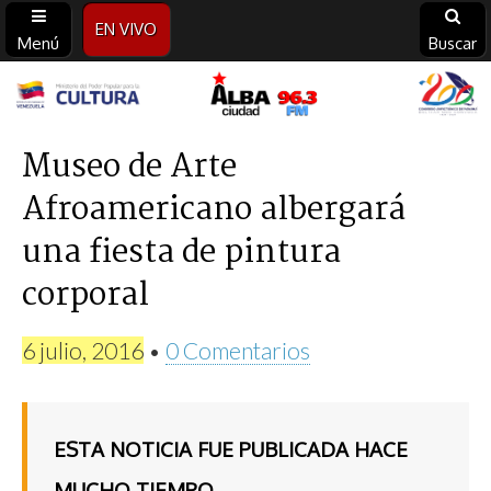
EN VIVO
Menú
Buscar
Alba
Ciudad
Museo de Arte
Afroamericano albergará
96.3
una fiesta de pintura
FM
corporal
6 julio, 2016
•
0 Comentarios
ESTA NOTICIA FUE PUBLICADA HACE
MUCHO TIEMPO