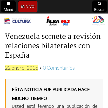
EN VIVO
Menú
Buscar
Alba
Ciudad
Venezuela somete a revisión
relaciones bilaterales con
96.3
España
FM
22 enero, 2016
•
0 Comentarios
ESTA NOTICIA FUE PUBLICADA HACE
MUCHO TIEMPO
Usted está leyendo una publicación de