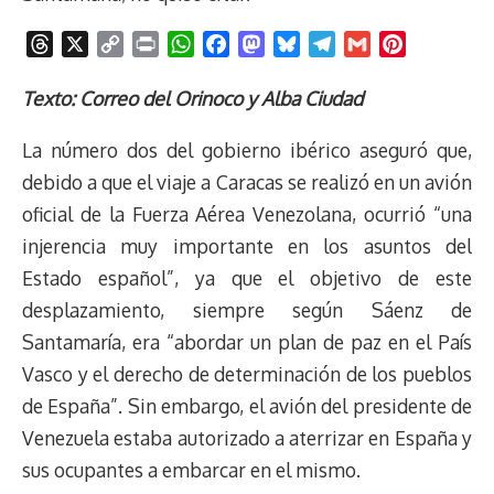
T
X
C
P
W
F
M
B
T
G
P
h
o
r
h
a
a
l
e
m
i
r
p
i
a
c
s
u
l
a
n
Texto: Correo del Orinoco y Alba Ciudad
e
y
n
t
e
t
e
e
i
t
La número dos del gobierno ibérico aseguró que,
a
L
t
s
b
o
s
g
l
e
d
i
A
o
d
k
r
r
debido a que el viaje a Caracas se realizó en un avión
s
n
p
o
o
y
a
e
oficial de la Fuerza Aérea Venezolana, ocurrió “una
k
p
k
n
m
s
injerencia muy importante en los asuntos del
t
Estado español”, ya que el objetivo de este
desplazamiento, siempre según Sáenz de
Santamaría, era “abordar un plan de paz en el País
Vasco y el derecho de determinación de los pueblos
de España”. Sin embargo, el avión del presidente de
Venezuela estaba autorizado a aterrizar en España y
sus ocupantes a embarcar en el mismo.