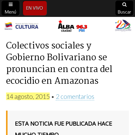
EN VIVO
Menú
Buscar
Alba
Ciudad
Colectivos sociales y
Gobierno Bolivariano se
96.3
pronuncian en contra del
FM
ecocidio en Amazonas
14 agosto, 2015
•
2 comentarios
ESTA NOTICIA FUE PUBLICADA HACE
MUCHO TIEMPO