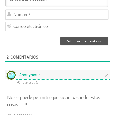
N
o
m
C
b
o
r
r
e
r
*
e
o
2
COMENTARIOS
e
l
e
c
Anonymous
t
10 años atrás
r
ó
No se puede permitir que sigan pasando estas
n
i
cosas…..!!!
c
o