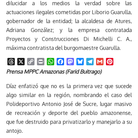
dilucidar a los medios la verdad sobre las
actuaciones ilegales cometidas por Liborio Guarulla,
gobernador de la entidad; la alcaldesa de Atures,
Adriana González; y la empresa contratada
Proyectos y Construcciones Di Michelli C. A.,
máxima contratista del burgomaestre Guarulla.
T
X
C
P
W
F
M
B
T
G
P
h
o
r
h
a
a
l
e
m
i
Prensa MPPC Amazonas (Farid Buitrago)
r
p
i
a
c
s
u
l
a
n
e
y
n
t
e
t
e
e
i
t
Díaz enfatizó que no es la primera vez que sucede
a
L
t
s
b
o
s
g
l
e
algo similar en la región, nombrando el caso del
d
i
A
o
d
k
r
r
Polideportivo Antonio José de Sucre, lugar masivo
s
n
p
o
o
y
a
e
de recreación y deporte del pueblo amazonense,
k
p
k
n
m
s
t
que fue destruido para privatizarlo y manejarlo a su
antojo.