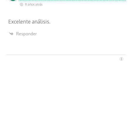
t
11 años atrás
r
ó
Excelente análisis.
n
i
Responder
c
o