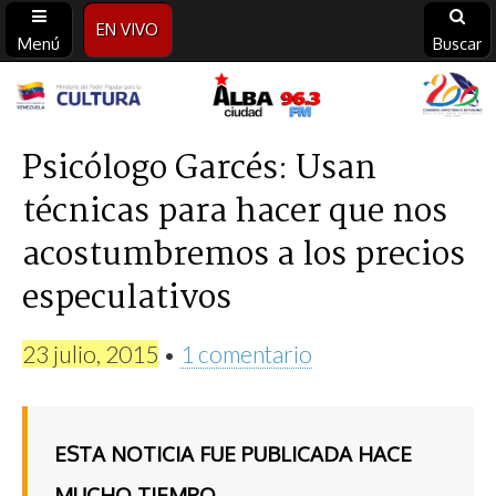
EN VIVO
Menú
Buscar
Alba
Ciudad
Psicólogo Garcés: Usan
técnicas para hacer que nos
96.3
acostumbremos a los precios
FM
especulativos
23 julio, 2015
•
1 comentario
ESTA NOTICIA FUE PUBLICADA HACE
MUCHO TIEMPO