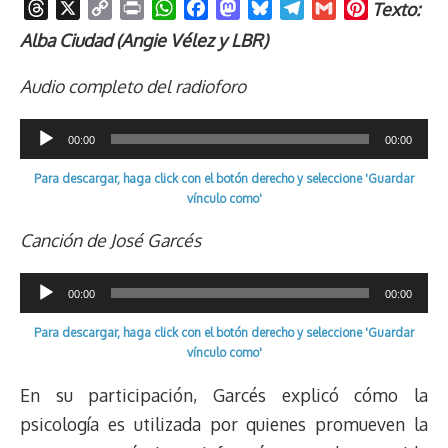
T
X
C
P
W
F
M
B
T
G
P
Texto:
h
o
r
h
a
a
l
e
m
i
Alba Ciudad (Angie Vélez y LBR)
r
p
i
a
c
s
u
l
a
n
e
y
n
t
e
t
e
e
i
t
Audio completo del radioforo
a
L
t
s
b
o
s
g
l
e
d
i
A
o
d
k
r
r
Reproductor
00:00
00:00
s
n
p
o
o
y
a
e
de
k
p
k
n
m
s
Para descargar, haga click con el botón derecho y seleccione 'Guardar
audio
t
vínculo como'
Canción de José Garcés
Reproductor
00:00
00:00
de
Para descargar, haga click con el botón derecho y seleccione 'Guardar
audio
vínculo como'
En su participación, Garcés explicó cómo la
psicología es utilizada por quienes promueven la