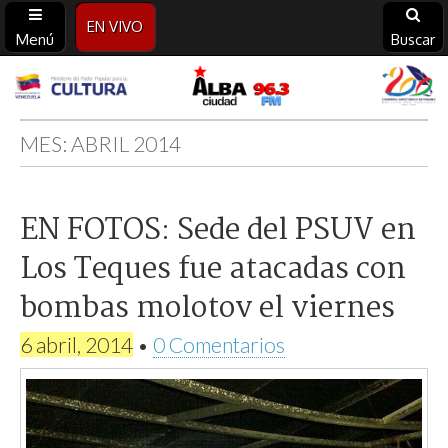
EN VIVO
Menú
Buscar
Alba
Ciudad
MES:
ABRIL 2014
96.3
EN FOTOS: Sede del PSUV en
FM
Los Teques fue atacadas con
bombas molotov el viernes
6 abril, 2014
•
0 Comentarios