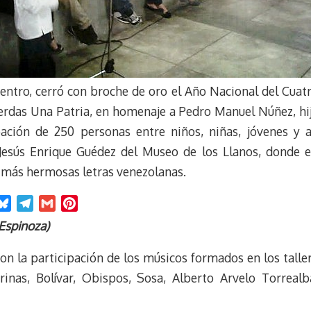
entro, cerró con broche de oro el Año Nacional del Cuatr
erdas Una Patria, en homenaje a Pedro Manuel Núñez, hijo
pación de 250 personas entre niños, niñas, jóvenes y a
Jesús Enrique Guédez del Museo de los Llanos, donde e
 más hermosas letras venezolanas.
B
T
G
P
l
e
m
i
Espinoza)
u
l
a
n
e
e
i
t
con la participación de los músicos formados en los talle
s
g
l
e
rinas, Bolívar, Obispos, Sosa, Alberto Arvelo Torrealb
k
r
r
y
a
e