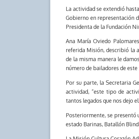
k
p
k
n
La actividad se extendió hast
Gobierno en representación d
Presidenta de la Fundación N
Ana María Oviedo Palomares,
referida Misión, describió l
de la misma manera le damos 
número de bailadores de este 
Por su parte, la Secretaria 
actividad, “este tipo de acti
tantos legados que nos dejo 
Posteriormente, se presentó u
estado Barinas, Batallón Blin
La Misión Cultura Corazón Ade