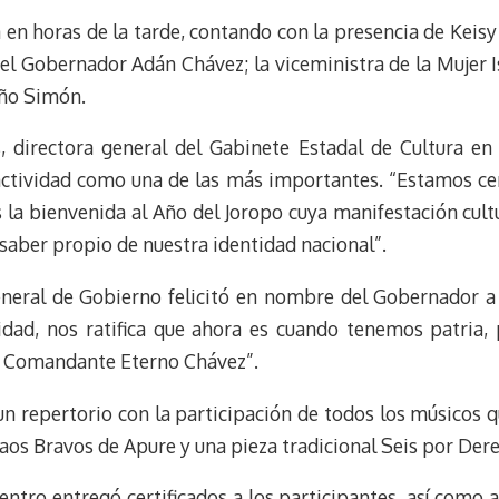
m
s
a en horas de la tarde, contando con la presencia de Keis
t
el Gobernador Adán Chávez; la viceministra de la Mujer I
iño Simón.
 directora general del Gabinete Estadal de Cultura en 
a actividad como una de las más importantes. “Estamos ce
la bienvenida al Año del Joropo cuya manifestación cult
saber propio de nuestra identidad nacional”.
General de Gobierno felicitó en nombre del Gobernador a 
vidad, nos ratifica que ahora es cuando tenemos patria, 
el Comandante Eterno Chávez”.
n repertorio con la participación de todos los músicos 
daos Bravos de Apure y una pieza tradicional Seis por Der
ntro entregó certificados a los participantes, así como 