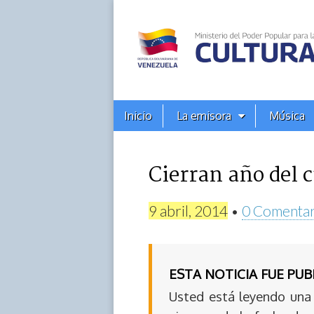
Alba
Ciudad
96.3
Menú
Skip
Inicio
La emisora
Música
principal
FM
to
content
Cierran año del 
9 abril, 2014
•
0 Comentar
ESTA NOTICIA FUE PU
Usted está leyendo una 