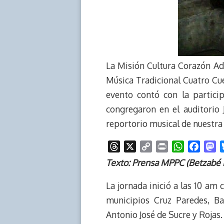
La Misión Cultura Corazón Ad
Música Tradicional Cuatro Cu
evento contó con la partici
congregaron en el auditorio 
reportorio musical de nuestra
T
X
C
P
W
F
M
h
o
r
h
a
a
Texto: Prensa MPPC (Betzabé 
r
p
i
a
c
s
e
y
n
t
e
t
La jornada inició a las 10 am 
a
L
t
s
b
o
municipios Cruz Paredes, Ba
d
i
A
o
d
Antonio José de Sucre y Rojas.
s
n
p
o
o