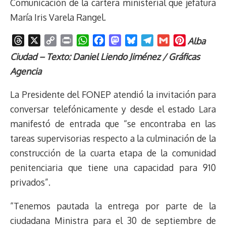
Comunicación de la cartera ministerial que jefatura
María Iris Varela Rangel.
T
X
C
P
W
F
M
B
T
G
P
Alba
h
o
r
h
a
a
l
e
m
i
Ciudad – Texto: Daniel Liendo Jiménez / Gráficas
r
p
i
a
c
s
u
l
a
n
Agencia
e
y
n
t
e
t
e
e
i
t
a
L
t
s
b
o
s
g
l
e
La Presidente del FONEP atendió la invitación para
d
i
A
o
d
k
r
r
conversar telefónicamente y desde el estado Lara
s
n
p
o
o
y
a
e
manifestó de entrada que “se encontraba en las
k
p
k
n
m
s
t
tareas supervisorias respecto a la culminación de la
construcción de la cuarta etapa de la comunidad
penitenciaria que tiene una capacidad para 910
privados”.
“Tenemos pautada la entrega por parte de la
ciudadana Ministra para el 30 de septiembre de