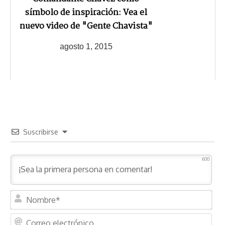
símbolo de inspiración: Vea el
nuevo video de "Gente Chavista"
agosto 1, 2015
Suscribirse
600
N
o
m
C