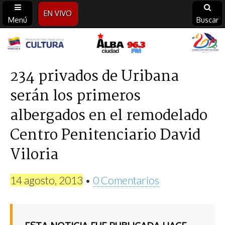
EN VIVO
Menú
Buscar
Alba
Ciudad
234 privados de Uribana
serán los primeros
96.3
albergados en el remodelado
FM
Centro Penitenciario David
Viloria
14 agosto, 2013
•
0 Comentarios