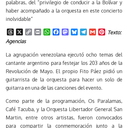
palabras, del “privilegio de conducir a la Bolívar y
haber acompañado a la orquesta en este concierto
inolvidable”
T
X
C
P
W
F
M
B
T
G
P
Texto:
h
o
r
h
a
a
l
e
m
i
Agencias
r
p
i
a
c
s
u
l
a
n
e
y
n
t
e
t
e
e
i
t
La agrupación venezolana ejecutó ocho temas del
a
L
t
s
b
o
s
g
l
e
cantante argentino para festejar los 203 años de la
d
i
A
o
d
k
r
r
Revolución de Mayo. El propio Fito Páez pidió un
s
n
p
o
o
y
a
e
guitarrista de la orquesta para hacer un solo de
k
p
k
n
m
s
t
guitarra en una de las canciones del evento.
Como parte de la programación, Os Paralamas,
Café Tacuba, y la Orquesta Libertador General San
Martin, entre otros artistas, fueron convocados
para compartir la conmemoración junto a la