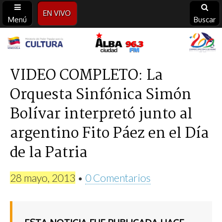
EN VIVO
Menú
Buscar
Alba
Ciudad
VIDEO COMPLETO: La
Orquesta Sinfónica Simón
96.3
Bolívar interpretó junto al
FM
argentino Fito Páez en el Día
de la Patria
28 mayo, 2013
•
0 Comentarios