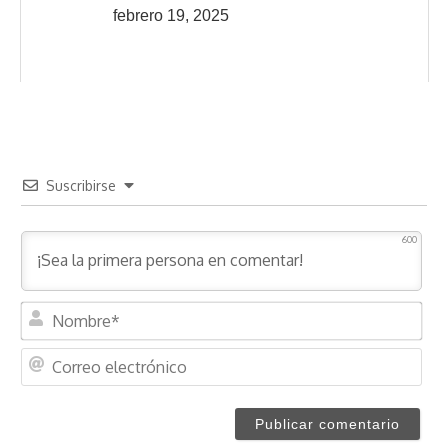
febrero 19, 2025
Suscribirse
600
N
o
m
C
b
o
r
r
e
r
*
e