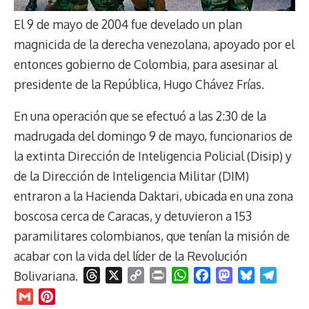
El 9 de mayo de 2004 fue develado un plan
magnicida de la derecha venezolana, apoyado por el
entonces gobierno de Colombia, para asesinar al
presidente de la República, Hugo Chávez Frías.
En una operación que se efectuó a las 2:30 de la
madrugada del domingo 9 de mayo, funcionarios de
la extinta Dirección de Inteligencia Policial (Disip) y
de la Dirección de Inteligencia Militar (DIM)
entraron a la Hacienda Daktari, ubicada en una zona
boscosa cerca de Caracas, y detuvieron a 153
paramilitares colombianos, que tenían la misión de
acabar con la vida del líder de la Revolución
Bolivariana.
T
X
C
P
W
F
M
B
T
h
o
r
h
a
a
l
e
G
P
r
p
i
a
c
s
u
l