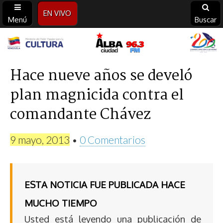
EN VIVO
Menú
Buscar
Alba
Ciudad
Hace nueve años se develó
plan magnicida contra el
96.3
comandante Chávez
FM
9 mayo, 2013
•
0 Comentarios
ESTA NOTICIA FUE PUBLICADA HACE
MUCHO TIEMPO
Usted está leyendo una publicación de