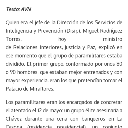
m
i
e
y
n
t
e
t
e
e
a
n
Texto: AVN
a
L
t
s
b
o
s
g
i
t
d
i
A
o
d
k
r
Quien era el jefe de la Dirección de los Servicios de
l
e
s
n
p
o
o
y
a
r
Inteligencia y Prevención (Disip), Miguel Rodríguez
k
p
k
n
m
e
Torres, hoy ministro
s
de Relaciones Interiores, Justicia y Paz, explicó en
t
ese momento que el grupo de paramilitares estaba
dividido. El primer grupo, conformado por unos 80
o 90 hombres, que estaban mejor entrenados y con
mayor experiencia, eran los que pretendían tomar el
Palacio de Miraflores.
Los paramilitares eran los encargados de concretar
el atentado el 12 de mayo: un grupo élite asesinaría a
Chávez durante una cena con banqueros en La
Casona (residencia presidencial), un conjunto