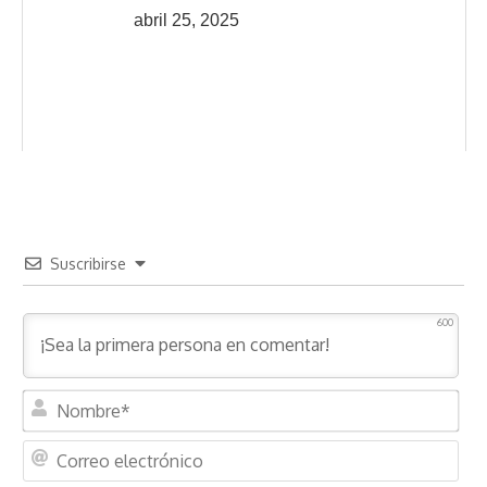
abril 25, 2025
Suscribirse
600
N
o
m
C
b
o