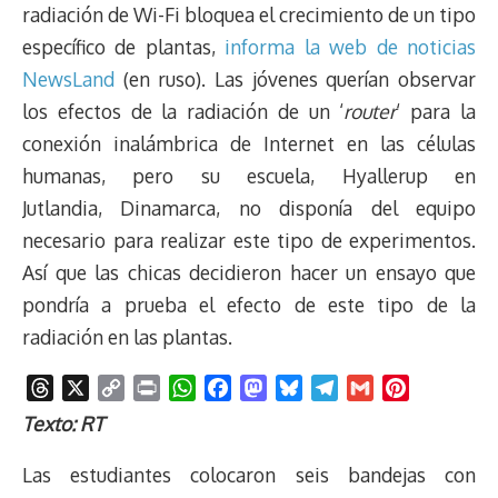
radiación de Wi-Fi bloquea el crecimiento de un tipo
específico de plantas,
informa la web de noticias
NewsLand
(en ruso). Las jóvenes querían observar
los efectos de la radiación de un ‘
router
‘ para la
conexión inalámbrica de Internet en las células
humanas, pero su escuela, Hyallerup en
Jutlandia, Dinamarca, no disponía del equipo
necesario para realizar este tipo de experimentos.
Así que las chicas decidieron hacer un ensayo que
pondría a prueba el efecto de este tipo de la
radiación en las plantas.
T
X
C
P
W
F
M
B
T
G
P
h
o
r
h
a
a
l
e
m
i
Texto: RT
r
p
i
a
c
s
u
l
a
n
e
y
n
t
e
t
e
e
i
t
Las estudiantes colocaron seis bandejas con
a
L
t
s
b
o
s
g
l
e