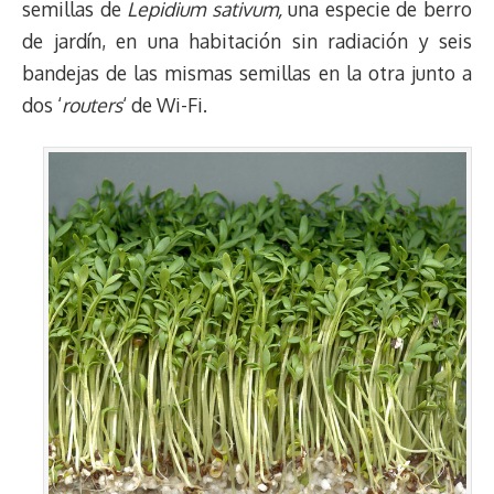
semillas de
Lepidium sativum,
una especie de berro
d
i
A
o
d
k
r
r
de jardín, en una habitación sin radiación y seis
s
n
p
o
o
y
a
e
bandejas de las mismas semillas en la otra junto a
k
p
k
n
m
s
t
dos ‘
routers
‘ de Wi-Fi.