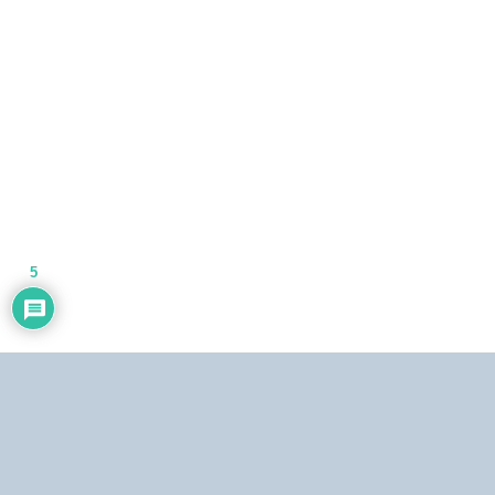
5
Dirección:
Centro Simón Bolívar, Torre Norte, piso 19. El Silencio, Caracas,
República Bolivariana de Venezuela.