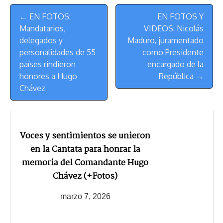
Menú
k
p
k
n
m
s
← EN FOTOS:
EN FOTOS Y
de
t
Mandatarios,
VIDEOS: Nicolás
Navegación
delegados y
Maduro, juramentado
personalidades de 55
como Presidente
países rindieron
encargado de la
honores a Hugo
República →
Chávez
Voces y sentimientos se unieron
en la Cantata para honrar la
memoria del Comandante Hugo
Chávez (+Fotos)
marzo 7, 2026