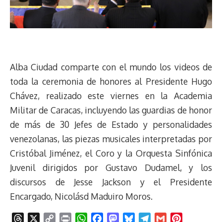
Alba Ciudad comparte con el mundo los videos de
toda la ceremonia de honores al Presidente Hugo
Chávez, realizado este viernes en la Academia
Militar de Caracas, incluyendo las guardias de honor
de más de 30 Jefes de Estado y personalidades
venezolanas, las piezas musicales interpretadas por
Cristóbal Jiménez, el Coro y la Orquesta Sinfónica
Juvenil dirigidos por Gustavo Dudamel, y los
discursos de Jesse Jackson y el Presidente
Encargado, Nicolásd Maduiro Moros.
T
X
C
P
W
F
M
B
T
G
P