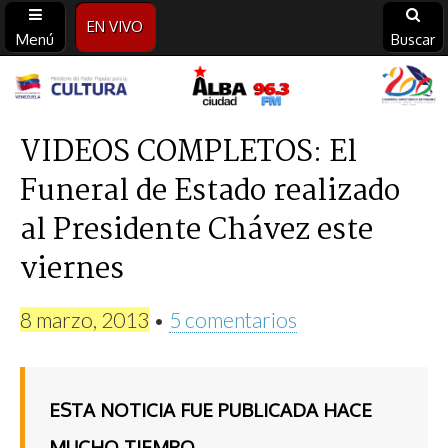
EN VIVO
Menú
Buscar
Alba
Ciudad
VIDEOS COMPLETOS: El
Funeral de Estado realizado
96.3
al Presidente Chávez este
FM
viernes
8 marzo, 2013
•
5 comentarios
ESTA NOTICIA FUE PUBLICADA HACE
MUCHO TIEMPO