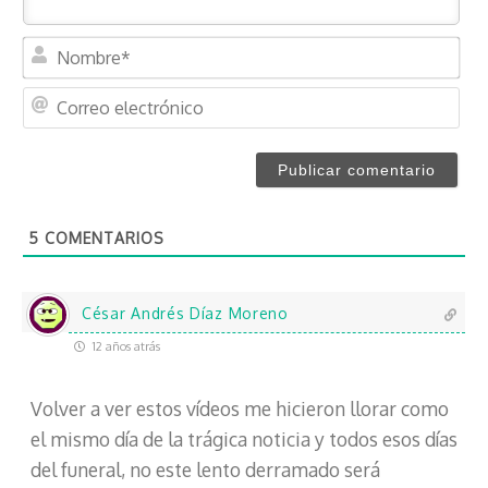
N
o
m
C
b
o
r
r
e
r
*
e
o
5
COMENTARIOS
e
l
e
c
César Andrés Díaz Moreno
t
12 años atrás
r
ó
Volver a ver estos vídeos me hicieron llorar como
n
i
el mismo día de la trágica noticia y todos esos días
c
del funeral, no este lento derramado será
o