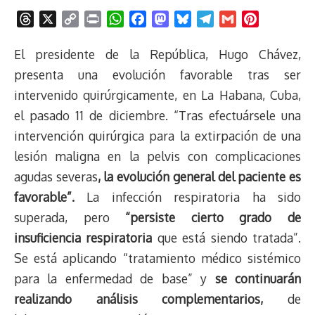
T
X
C
P
W
F
M
B
T
G
P
h
o
r
h
a
a
l
e
m
i
r
p
i
a
c
s
u
l
a
n
El presidente de la República, Hugo Chávez,
e
y
n
t
e
t
e
e
i
t
presenta una evolución favorable tras ser
a
L
t
s
b
o
s
g
l
e
intervenido quirúrgicamente, en La Habana, Cuba,
d
i
A
o
d
k
r
r
el pasado 11 de diciembre. “Tras efectuársele una
s
n
p
o
o
y
a
e
intervención quirúrgica para la extirpación de una
k
p
k
n
m
s
t
lesión maligna en la pelvis con complicaciones
agudas severas
, la evolución general del paciente es
favorable”.
La infección respiratoria ha sido
superada, pero
“persiste cierto grado de
insuficiencia respiratoria
que está siendo tratada”.
Se está aplicando “tratamiento médico sistémico
para la enfermedad de base” y
se continuarán
realizando análisis complementarios,
de