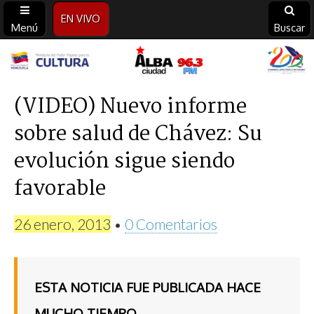
EN VIVO
Menú
Buscar
Alba
Ciudad
(VIDEO) Nuevo informe
sobre salud de Chávez: Su
96.3
evolución sigue siendo
FM
favorable
26 enero, 2013
•
0 Comentarios
ESTA NOTICIA FUE PUBLICADA HACE
MUCHO TIEMPO