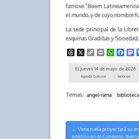
famoso “Boom Latinoamericano
el mundo, y de cuyo nombre fu
La sede principal de la Librer
esquinas Gradillas y Sociedad,
T
X
C
P
W
F
M
h
o
r
h
a
a
r
p
i
a
c
s
El jueves 14 de mayo de 2026
e
y
n
t
e
t
Agenda Cultural
Noticias
a
L
t
s
b
o
d
i
A
o
d
Temas:
angel-rama
bibliotec
s
n
p
o
o
k
p
k
n
Menú
← Venezuela proyectará su m
de
artística en el Congreso Ibero