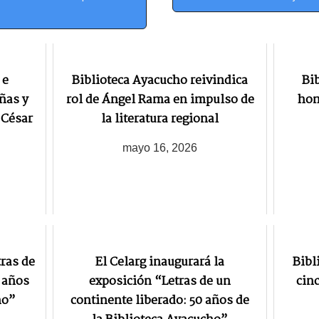
 e
Biblioteca Ayacucho reivindica
Bi
ñas y
rol de Ángel Rama en impulso de
hom
 César
la literatura regional
mayo 16, 2026
ras de
El Celarg inaugurará la
Bibl
0 años
exposición “Letras de un
cinc
ho”
continente liberado: 50 años de