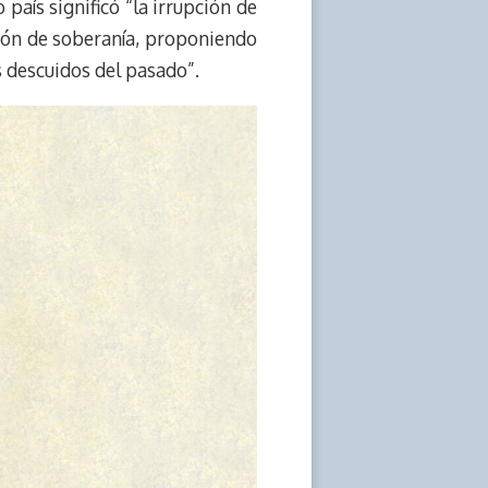
aís significó “la irrupción de
ción de soberanía, proponiendo
s descuidos del pasado”.