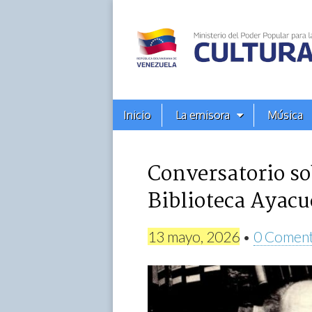
Alba
Ciudad
96.3
Menú
Skip
Inicio
La emisora
Música
principal
FM
to
content
Conversatorio so
Biblioteca Ayacuc
13 mayo, 2026
•
0 Coment