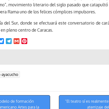
”, movimiento literario del siglo pasado que catapultó l
era Rama uno de los felices cómplices impulsores.
ía del Sur, donde se efectuará este conversatorio de car
 en pleno centro de Caracas.
B
T
G
P
l
e
m
i
u
l
a
n
e
e
i
t
s
g
l
e
k
r
r
a-ayacucho
y
a
e
m
s
t
odelo de formación
“El teatro sí es realmente
americano Artes para la
aterrizaje d