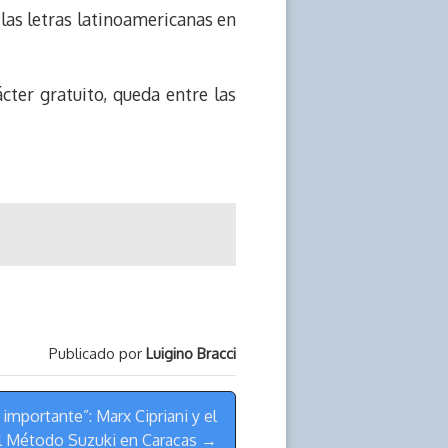
as letras latinoamericanas en
ácter gratuito, queda entre las
Publicado por
Luigino Bracci
 importante”: Marx Cipriani y el
el Método Suzuki en Caracas →