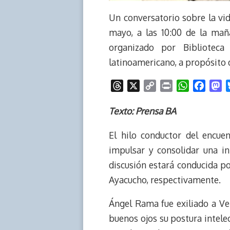
Un conversatorio sobre la vid
mayo, a las 10:00 de la maña
organizado por Biblioteca
latinoamericano, a propósito 
T
X
C
P
W
F
M
h
o
r
h
a
a
r
p
i
a
c
s
Texto: Prensa BA
e
y
n
t
e
t
El hilo conductor del encuen
a
L
t
s
b
o
d
i
A
o
d
impulsar y consolidar una in
s
n
p
o
o
discusión estará conducida po
k
p
k
n
Ayacucho, respectivamente.
Ángel Rama fue exiliado a Ven
buenos ojos su postura intelec