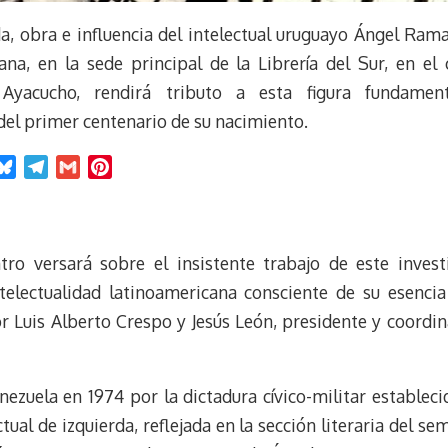
a, obra e influencia del intelectual uruguayo Ángel Rama 
na, en la sede principal de la Librería del Sur, en el 
 Ayacucho, rendirá tributo a esta figura fundament
del primer centenario de su nacimiento.
B
T
G
P
l
e
m
i
u
l
a
n
e
e
i
t
tro versará sobre el insistente trabajo de este investi
s
g
l
e
k
r
r
telectualidad latinoamericana consciente de su esencia 
y
a
e
r Luis Alberto Crespo y Jesús León, presidente y coordina
m
s
t
ezuela en 1974 por la dictadura cívico-militar establec
tual de izquierda, reflejada en la sección literaria del se