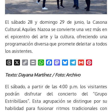
El sábado 28 y domingo 29 de junio, la Casona
Cultural Aquiles Nazoa se convierte una vez más en
el epicentro del arte y la cultura, ofreciendo una
programación diversa que promete deleitar a todos
los asistentes.
T
X
C
P
W
F
M
B
T
G
P
h
o
r
h
a
a
l
e
m
i
r
p
i
a
c
s
u
l
a
n
Texto: Dayana Martínez / Foto: Archivo
e
y
n
t
e
t
e
e
i
t
El sábado, a partir de las 4:00 p.m. los visitantes
a
L
t
s
b
o
s
g
l
e
d
i
A
o
d
k
r
r
podrán disfrutar del concierto del “Grupo
s
n
p
o
o
y
a
e
Estribillaos”. Esta agrupación se distingue por su
k
p
k
n
m
s
habilidad para fusionar ritmos tradicionales con
t