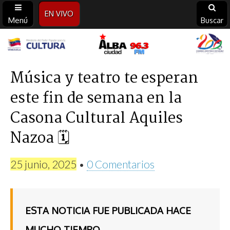
EN VIVO
Menú
Buscar
Alba
Ciudad
Música y teatro te esperan
este fin de semana en la
96.3
Casona Cultural Aquiles
FM
Nazoa 🗓
25 junio, 2025
•
0 Comentarios
ESTA NOTICIA FUE PUBLICADA HACE
MUCHO TIEMPO