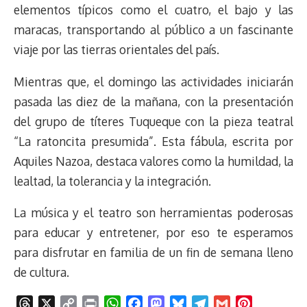
elementos típicos como el cuatro, el bajo y las
maracas, transportando al público a un fascinante
viaje por las tierras orientales del país.
Mientras que, el domingo las actividades iniciarán
pasada las diez de la mañana, con la presentación
del grupo de títeres Tuqueque con la pieza teatral
“La ratoncita presumida”. Esta fábula, escrita por
Aquiles Nazoa, destaca valores como la humildad, la
lealtad, la tolerancia y la integración.
La música y el teatro son herramientas poderosas
para educar y entretener, por eso te esperamos
para disfrutar en familia de un fin de semana lleno
de cultura.
T
X
C
P
W
F
M
B
T
G
P