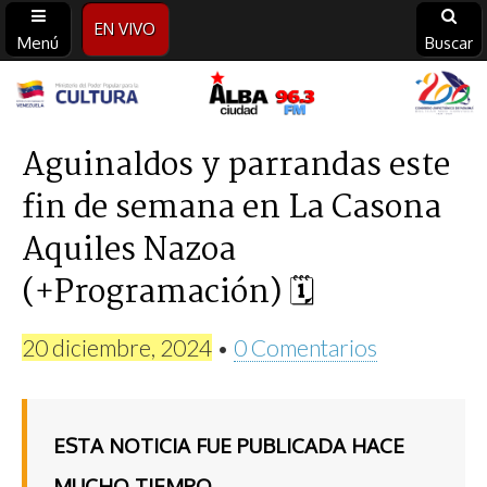
EN VIVO
Menú
Buscar
Alba
Ciudad
Aguinaldos y parrandas este
fin de semana en La Casona
96.3
Aquiles Nazoa
FM
(+Programación) 🗓
20 diciembre, 2024
•
0 Comentarios
ESTA NOTICIA FUE PUBLICADA HACE
MUCHO TIEMPO