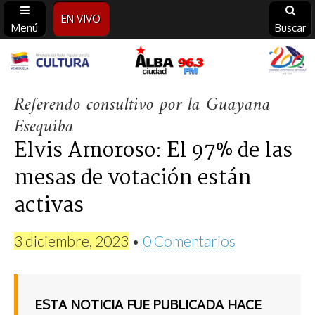
EN VIVO
Menú
Buscar
Alba
Referendo consultivo por la Guayana
Ciudad
Esequiba
96.3
Elvis Amoroso: El 97% de las
FM
mesas de votación están
activas
3 diciembre, 2023
•
0 Comentarios
ESTA NOTICIA FUE PUBLICADA HACE