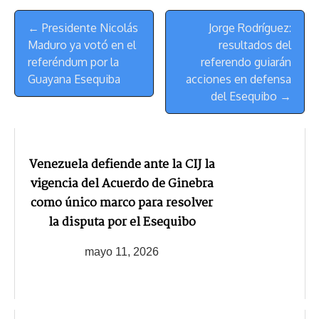
s
n
p
o
o
y
a
e
Menú
k
p
k
n
m
s
← Presidente Nicolás
Jorge Rodríguez:
de
t
Maduro ya votó en el
resultados del
Navegación
referéndum por la
referendo guiarán
Guayana Esequiba
acciones en defensa
del Esequibo →
Venezuela defiende ante la CIJ la
vigencia del Acuerdo de Ginebra
como único marco para resolver
la disputa por el Esequibo
mayo 11, 2026