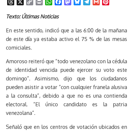
T
X
C
P
W
F
M
B
T
G
P
h
o
r
h
a
a
l
e
m
i
r
p
i
a
c
s
u
l
a
n
Texto: Últimas Noticias
e
y
n
t
e
t
e
e
i
t
En este sentido, indicó que a las 6:00 de la mañana
a
L
t
s
b
o
s
g
l
e
d
i
A
o
d
k
r
r
de este día ya estaba activo el 75 % de las mesas
s
n
p
o
o
y
a
e
comiciales.
k
p
k
n
m
s
t
Amoroso reiteró que “todo venezolano con la cédula
de identidad vencida puede ejercer su voto este
domingo”. Asimismo, dijo que los ciudadanos
pueden asistir a votar “con cualquier franela alusiva
a la consulta”, debido a que no es una contienda
electoral. “El único candidato es la patria
venezolana”.
Señaló que en los centros de votación ubicados en