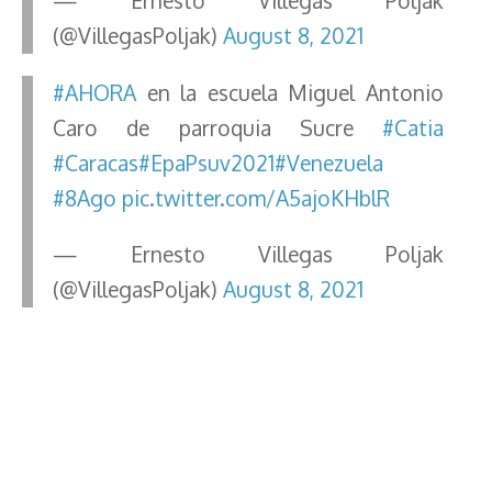
— Ernesto Villegas Poljak
(@VillegasPoljak)
August 8, 2021
#AHORA
en la escuela Miguel Antonio
Caro de parroquia Sucre
#Catia
#Caracas
#EpaPsuv2021
#Venezuela
#8Ago
pic.twitter.com/A5ajoKHblR
— Ernesto Villegas Poljak
(@VillegasPoljak)
August 8, 2021