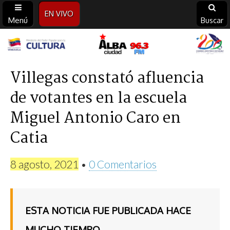
EN VIVO
Menú
Buscar
Alba
Ciudad
Villegas constató afluencia
de votantes en la escuela
96.3
Miguel Antonio Caro en
FM
Catia
8 agosto, 2021
•
0 Comentarios
ESTA NOTICIA FUE PUBLICADA HACE
MUCHO TIEMPO