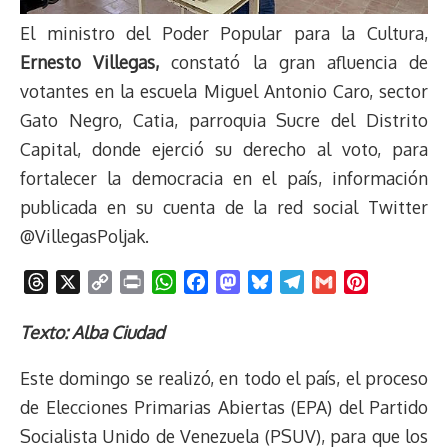
El ministro del Poder Popular para la Cultura,
Ernesto Villegas,
constató la gran afluencia de
votantes en la escuela Miguel Antonio Caro, sector
Gato Negro, Catia, parroquia Sucre del Distrito
Capital, donde ejerció su derecho al voto, para
fortalecer la democracia en el país, información
publicada en su cuenta de la red social Twitter
@VillegasPoljak.
T
X
C
P
W
F
M
B
T
G
P
h
o
r
h
a
a
l
e
m
i
r
p
i
a
c
s
u
l
a
n
Texto: Alba Ciudad
e
y
n
t
e
t
e
e
i
t
Este domingo se realizó, en todo el país, el proceso
a
L
t
s
b
o
s
g
l
e
d
i
A
o
d
k
r
r
de Elecciones Primarias Abiertas (EPA) del Partido
s
n
p
o
o
y
a
e
Socialista Unido de Venezuela (PSUV), para que los