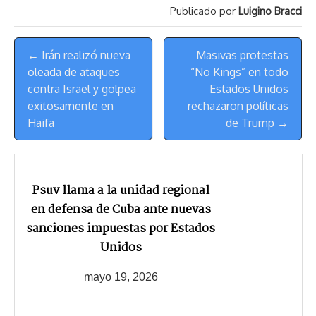
Publicado por
Luigino Bracci
d
i
A
o
d
k
r
r
s
n
p
o
o
y
a
e
Menú
k
p
k
n
m
s
← Irán realizó nueva
Masivas protestas
de
t
oleada de ataques
“No Kings” en todo
Navegación
contra Israel y golpea
Estados Unidos
exitosamente en
rechazaron políticas
Haifa
de Trump →
Psuv llama a la unidad regional
en defensa de Cuba ante nuevas
sanciones impuestas por Estados
Unidos
mayo 19, 2026