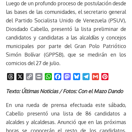
Luego de un profundo proceso de postulación desde
las bases de las comunidades, el secretario general
del Partido Socialista Unido de Venezuela (PSUV),
Diosdado Cabello, presentó la lista preliminar de
candidatos y candidatas a las alcaldías y concejos
municipales por parte del Gran Polo Patriótico
Simón Bolívar (GPPSB), que se medirán en los
comicios del 27 de julio.
T
X
C
P
W
F
M
B
T
G
P
h
o
r
h
a
a
l
e
m
i
r
p
i
a
c
s
u
l
a
n
Texto: Últimas Noticias / Fotos: Con el Mazo Dando
e
y
n
t
e
t
e
e
i
t
En una rueda de prensa efectuada este sábado,
a
L
t
s
b
o
s
g
l
e
d
i
A
o
d
k
r
r
Cabello presentó una lista de 86 candidatos a
s
n
p
o
o
y
a
e
alcaldes y alcaldesas. Anunció que en las próximas
k
p
k
n
m
s
horas se conocerán el resto de los candidatos,