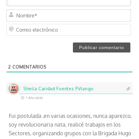
N
o
m
C
b
o
r
r
e
r
*
e
o
2
COMENTARIOS
e
l
e
c
Sheila Caridad Fuentes Piñango
t
1 Año atrás
r
ó
Fui postulada ,en varias ocasiones, nunca aparezco,
n
i
soy revolucionaria nata, realicé trabajos en los
c
Sectores, organizando grupos con la Brigada Hugo
o