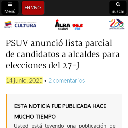
EN VIVO
Menú
Buscar
Alba
Ciudad
PSUV anunció lista parcial
de candidatos a alcaldes para
96.3
elecciones del 27-J
FM
14 junio, 2025
•
2 comentarios
ESTA NOTICIA FUE PUBLICADA HACE
MUCHO TIEMPO
Usted está leyendo una publicación de