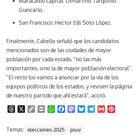
Maracaibo capital: Dimartino Tarquinio
Giancarlo.
San Francisco: Hector Elís Soto López.
Finalmente, Cabello señaló que los candidatos
mencionados son de las ciudades de mayor
población por cada estado, “no las más
importantes, sino la de mayor población electoral”.
“El resto los vamos a anunciar por la vía de los
equipos políticos de los estados, y revisen la página
de nuestro partido que ahí estará”, acotó.
T
X
C
P
W
F
M
B
T
G
P
h
o
r
h
a
a
l
e
m
i
r
p
i
a
c
s
u
l
a
n
Temas:
elecciones-2025
psuv
e
y
n
t
e
t
e
e
i
t
a
L
t
s
b
o
s
g
l
e