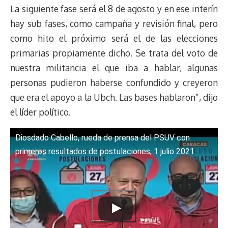
s
n
p
o
o
y
a
e
La siguiente fase será el 8 de agosto y en ese interín
k
p
k
n
m
s
hay sub fases, como campaña y revisión final, pero
t
como hito el próximo será el de las elecciones
primarias propiamente dicho. Se trata del voto de
nuestra militancia el que iba a hablar, algunas
personas pudieron haberse confundido y creyeron
que era el apoyo a la Ubch. Las bases hablaron”, dijo
el líder político.
Diosdado Cabello, rueda de prensa del PSUV con
primeros resultados de postulaciones, 1 julio 2021