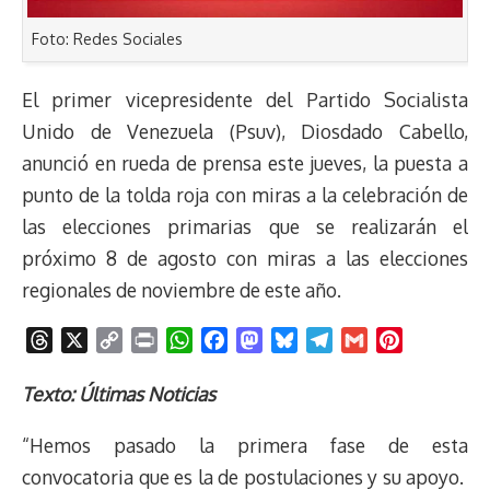
Foto: Redes Sociales
El primer vicepresidente del Partido Socialista
Unido de Venezuela (Psuv), Diosdado Cabello,
anunció en rueda de prensa este jueves, la puesta a
punto de la tolda roja con miras a la celebración de
las elecciones primarias que se realizarán el
próximo 8 de agosto con miras a las elecciones
regionales de noviembre de este año.
T
X
C
P
W
F
M
B
T
G
P
h
o
r
h
a
a
l
e
m
i
r
p
i
a
c
s
u
l
a
n
Texto: Últimas Noticias
e
y
n
t
e
t
e
e
i
t
“Hemos pasado la primera fase de esta
a
L
t
s
b
o
s
g
l
e
d
i
A
o
d
k
r
r
convocatoria que es la de postulaciones y su apoyo.