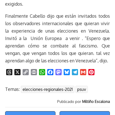
exigidos.
Finalmente Cabello dijo que están invitados todos
los observadores internacionales que quieran vivir
la experiencia de unas elecciones en Venezuela.
Invitó a la Unión Europea a venir . “Espero que
aprendan cómo se combate al fascismo. Que
vengan, que vengan todos los que quieran. tal vez
aprendan algo de las elecciones en Venezuela”, dijo.
T
X
C
P
W
F
M
B
T
G
P
h
o
r
h
a
a
l
e
m
i
r
p
i
a
c
s
u
l
a
n
Temas:
elecciones-regionales-2021
psuv
e
y
n
t
e
t
e
e
i
t
a
L
t
s
b
o
s
g
l
e
Publicado por
Miltiño Escalona
d
i
A
o
d
k
r
r
s
n
p
o
o
y
a
e
Menú