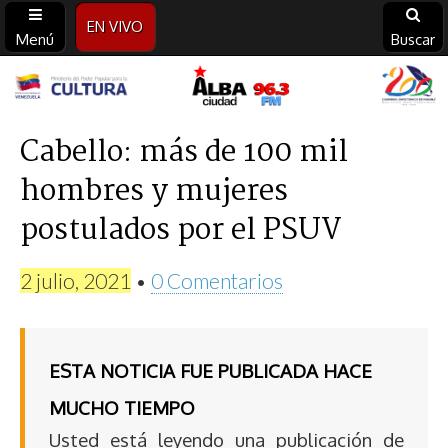
EN VIVO
Menú
Buscar
Alba
Ciudad
Cabello: más de 100 mil
hombres y mujeres
96.3
postulados por el PSUV
FM
2 julio, 2021
•
0 Comentarios
ESTA NOTICIA FUE PUBLICADA HACE
MUCHO TIEMPO
Usted está leyendo una publicación de