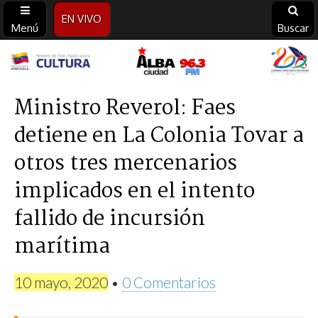
EN VIVO
Menú
Buscar
Alba
Ciudad
Ministro Reverol: Faes
detiene en La Colonia Tovar a
96.3
otros tres mercenarios
FM
implicados en el intento
fallido de incursión
marítima
10 mayo, 2020
•
0 Comentarios