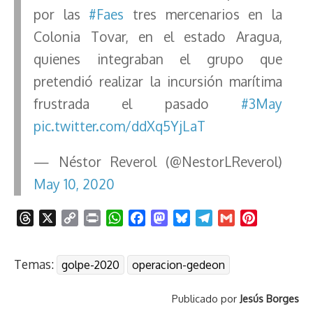
por las
#Faes
tres mercenarios en la
Colonia Tovar, en el estado Aragua,
quienes integraban el grupo que
pretendió realizar la incursión marítima
frustrada el pasado
#3May
pic.twitter.com/ddXq5YjLaT
— Néstor Reverol (@NestorLReverol)
May 10, 2020
T
X
C
P
W
F
M
B
T
G
P
h
o
r
h
a
a
l
e
m
i
r
p
i
a
c
s
u
l
a
n
Temas:
golpe-2020
operacion-gedeon
e
y
n
t
e
t
e
e
i
t
a
L
t
s
b
o
s
g
l
e
Publicado por
Jesús Borges
d
i
A
o
d
k
r
r