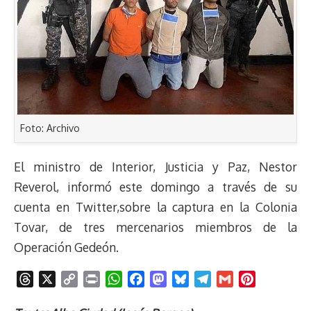
Foto: Archivo
El ministro de Interior, Justicia y Paz, Nestor
Reverol, informó este domingo a través de su
cuenta en Twitter,sobre la captura en la Colonia
Tovar, de tres mercenarios miembros de la
Operación Gedeón.
T
X
C
P
W
F
M
B
T
G
P
h
o
r
h
a
a
l
e
m
i