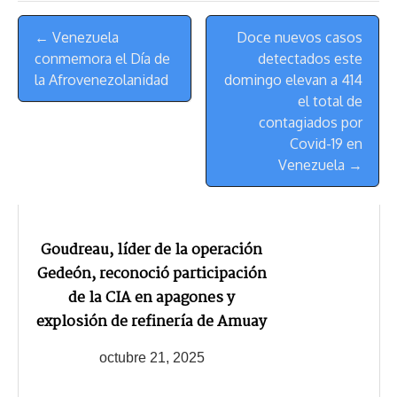
s
n
p
o
o
y
a
e
Menú
k
p
k
n
m
s
← Venezuela
Doce nuevos casos
de
t
conmemora el Día de
detectados este
Navegación
la Afrovenezolanidad
domingo elevan a 414
el total de
contagiados por
Covid-19 en
Venezuela →
Goudreau, líder de la operación
Gedeón, reconoció participación
de la CIA en apagones y
explosión de refinería de Amuay
octubre 21, 2025