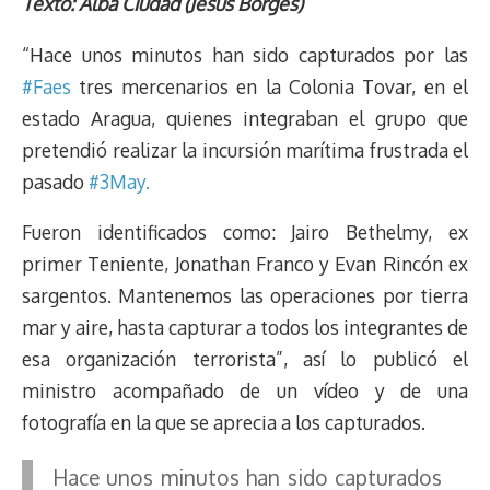
r
p
i
a
c
s
u
l
a
n
Texto: Alba Ciudad (Jesús Borges)
e
y
n
t
e
t
e
e
i
t
“Hace unos minutos han sido capturados por las
a
L
t
s
b
o
s
g
l
e
d
i
A
o
d
k
r
r
#
Faes
tres mercenarios en la Colonia Tovar, en el
s
n
p
o
o
y
a
e
estado Aragua, quienes integraban el grupo que
k
p
k
n
m
s
pretendió realizar la incursión marítima frustrada el
t
pasado
#
3May.
Fueron identificados como: Jairo Bethelmy, ex
primer Teniente, Jonathan Franco y Evan Rincón ex
sargentos. Mantenemos las operaciones por tierra
mar y aire, hasta capturar a todos los integrantes de
esa organización terrorista”, así lo publicó el
ministro acompañado de un vídeo y de una
fotografía en la que se aprecia a los capturados.
Hace unos minutos han sido capturados