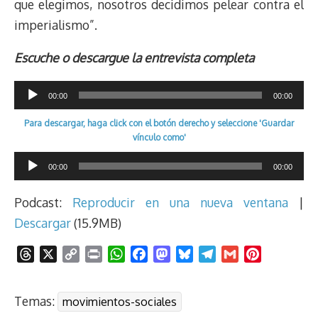
que elegimos, nosotros decidimos pelear contra el
imperialismo”.
Escuche o descargue la entrevista completa
Reproductor
00:00
00:00
de
Para descargar, haga click con el botón derecho y seleccione 'Guardar
audio
vínculo como'
Reproductor
00:00
00:00
de
audio
Podcast:
Reproducir en una nueva ventana
|
Descargar
(15.9MB)
T
X
C
P
W
F
M
B
T
G
P
h
o
r
h
a
a
l
e
m
i
r
p
i
a
c
s
u
l
a
n
Temas:
movimientos-sociales
e
y
n
t
e
t
e
e
i
t