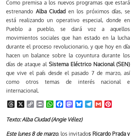
Como premisa a los nuevos programas que estará
estrenando
Alba Ciudad
en los próximos días, se
está realizando un operativo especial, donde en
Pueblo a pueblo, se dará voz a aquellos
movimientos sociales que han estado en la lucha
durante el proceso revolucionario, y que hoy en día
hacen un balance sobre la coyuntura durante los
días de ataque al
Sistema Eléctrico Nacional (SEN)
que vive el país desde el pasado 7 de marzo, así
como otros temas de interés nacional e
internacional.
T
X
C
P
W
F
M
B
T
G
P
h
o
r
h
a
a
l
e
m
i
r
p
i
a
c
s
u
l
a
n
Texto: Alba Ciudad (Angie Vélez)
e
y
n
t
e
t
e
e
i
t
Este lunes 8 de marzo
, los invitado
s Ricardo Prada y
a
L
t
s
b
o
s
g
l
e