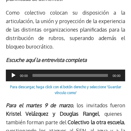
Como colectivo colocan su disposición a la
articulación, la unión y proyección de la experiencia
de las distintas organizaciones planificadas para la
distribución de rubros, superando además el
bloqueo burocrático.
Escuche aquí la entrevista completa
Reproductor
00:00
00:00
de
Para descargar, haga click con el botón derecho y seleccione 'Guardar
audio
vínculo como'
Para el martes 9 de marzo
, los invitados fueron
Kristel Velázquez y Douglas Rangel
, quienes
también forman parte del
Colectivo la otra escuela
,
cuestionando los ataques al SEN, al agua y a la