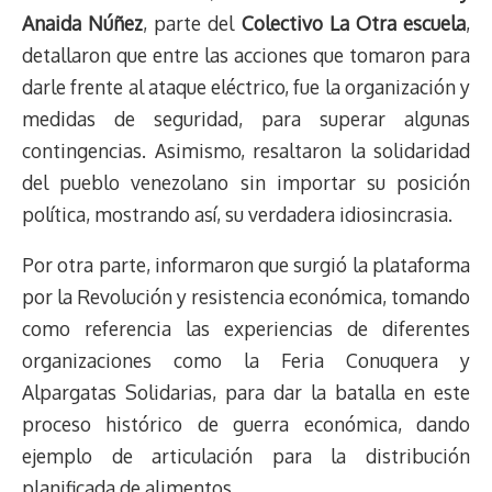
d
i
A
o
d
k
r
r
Anaida Núñez
, parte del
Colectivo La Otra escuela
,
s
n
p
o
o
y
a
e
detallaron que entre las acciones que tomaron para
k
p
k
n
m
s
darle frente al ataque eléctrico, fue la organización y
t
medidas de seguridad, para superar algunas
contingencias. Asimismo, resaltaron la solidaridad
del pueblo venezolano sin importar su posición
política, mostrando así, su verdadera idiosincrasia.
Por otra parte, informaron que surgió la plataforma
por la Revolución y resistencia económica, tomando
como referencia las experiencias de diferentes
organizaciones como la Feria Conuquera y
Alpargatas Solidarias, para dar la batalla en este
proceso histórico de guerra económica, dando
ejemplo de articulación para la distribución
planificada de alimentos.