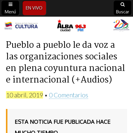
EN VIVO
Menú
Buscar
Alba
Ciudad
Pueblo a pueblo le da voz a
las organizaciones sociales
96.3
en plena coyuntura nacional
FM
e internacional (+Audios)
10 abril, 2019
•
0 Comentarios
ESTA NOTICIA FUE PUBLICADA HACE
MUCHO TIEMPO