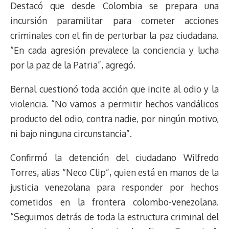
e
y
n
t
e
t
e
e
i
t
Destacó que desde Colombia se prepara una
a
L
t
s
b
o
s
g
l
e
incursión paramilitar para cometer acciones
d
i
A
o
d
k
r
r
criminales con el fin de perturbar la paz ciudadana.
s
n
p
o
o
y
a
e
“En cada agresión prevalece la conciencia y lucha
k
p
k
n
m
s
t
por la paz de la Patria”, agregó.
Bernal cuestionó toda acción que incite al odio y la
violencia. “No vamos a permitir hechos vandálicos
producto del odio, contra nadie, por ningún motivo,
ni bajo ninguna circunstancia”.
Confirmó la detención del ciudadano Wilfredo
Torres, alias “Neco Clip”, quien está en manos de la
justicia venezolana para responder por hechos
cometidos en la frontera colombo-venezolana.
“Seguimos detrás de toda la estructura criminal del