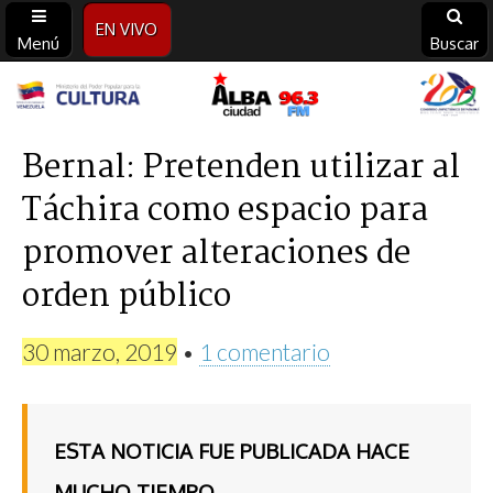
EN VIVO
Menú
Buscar
Alba
Ciudad
Bernal: Pretenden utilizar al
Táchira como espacio para
96.3
promover alteraciones de
FM
orden público
30 marzo, 2019
•
1 comentario
ESTA NOTICIA FUE PUBLICADA HACE
MUCHO TIEMPO