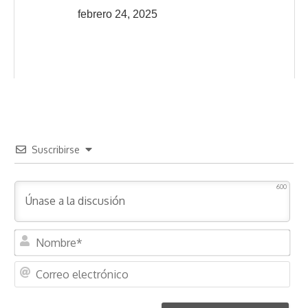
febrero 24, 2025
Suscribirse
600
N
o
m
C
b
o
r
r