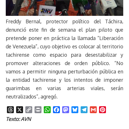
Freddy Bernal, protector político del Táchira,
denunció este fin de semana el plan piloto que
pretende poner en práctica la llamada “Liberación
de Venezuela”, cuyo objetivo es colocar al territorio
tachirense como espacio para desestabilizar y
promover alteraciones de orden público. “No
vamos a permitir ninguna perturbación pública en
la entidad tachirense y los intentos de imponer
guarimbas en varias arterias viales, serán
neutralizados”, agregó.
T
X
C
P
W
F
M
B
T
G
P
h
o
r
h
a
a
l
e
m
i
Texto: AVN
r
p
i
a
c
s
u
l
a
n