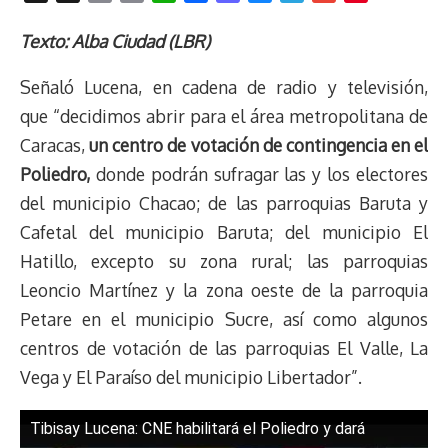
h
o
r
h
a
a
l
e
m
i
r
p
i
a
c
s
u
l
a
n
Texto: Alba Ciudad (LBR)
e
y
n
t
e
t
e
e
i
t
Señaló Lucena, en cadena de radio y televisión,
a
L
t
s
b
o
s
g
l
e
d
i
A
o
d
k
r
r
que “decidimos abrir para el área metropolitana de
s
n
p
o
o
y
a
e
Caracas,
un centro de votación de contingencia en el
k
p
k
n
m
s
Poliedro,
donde podrán sufragar las y los electores
t
del municipio Chacao; de las parroquias Baruta y
Cafetal del municipio Baruta; del municipio El
Hatillo, excepto su zona rural; las parroquias
Leoncio Martínez y la zona oeste de la parroquia
Petare en el municipio Sucre, así como algunos
centros de votación de las parroquias El Valle, La
Vega y El Paraíso del municipio Libertador”.
Tibisay Lucena: CNE habilitará el Poliedro y dará