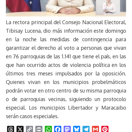
La rectora principal del Consejo Nacional Electoral,
Tibisay Lucena, dio más información este domingo
en la noche las medidas de contingencia para
garantizar el derecho al voto a personas que vivan
en 76 parroquias de las 1.141 que tiene el país, en las
que han ocurrido actos de violencia política en los
últimos tres meses impulsados por la oposición.
Quienes vivan en los municipios probelmáticos
podrán votar en otro centro de su misma parroquia
o de parroquias vecinas, siguiendo un protocolo
especial. Los municipios Libertador y Maracaibo
serán casos especiales.
T
X
C
P
W
F
M
B
T
G
P