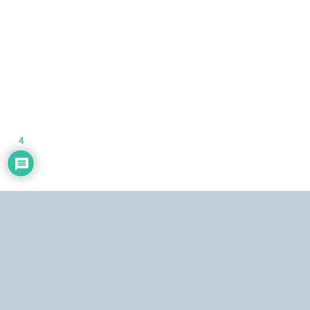
4
Dirección:
Centro Simón Bolívar, Torre Norte, piso 19. El Silencio, Caracas,
República Bolivariana de Venezuela.
Teléfonos:
Estudio: (0212) 481.5408, 481.9861.