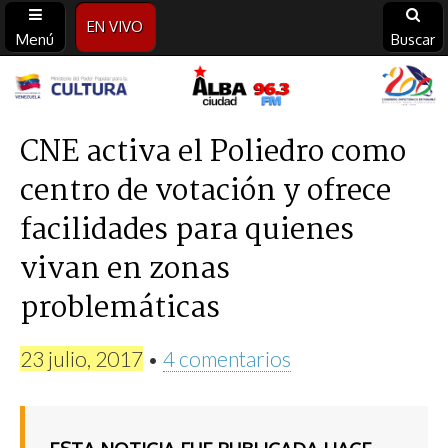
EN VIVO
Menú
Buscar
Alba
Ciudad
CNE activa el Poliedro como
centro de votación y ofrece
96.3
facilidades para quienes
FM
vivan en zonas
problemáticas
23 julio, 2017
•
4 comentarios