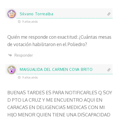
l
e
c
Silvano Torrealba
t
9 años atrás
r
ó
Quién me responde con exactitud: ¿Cuántas mesas
n
i
de votación habilitaron en el Poliedro?
c
o
Responder
MAIGUALIDA DEL CARMEN COVA BRITO
9 años atrás
BUENAS TARDES ES PARA NOTIFICARLES Q SOY
D PTO LA CRUZ Y ME ENCUENTRO AQUI EN
CARACAS EN DELIGENCIAS MEDICAS CON MI
HIJO MENOR QUIEN TIENE UNA DISCAPACIDAD