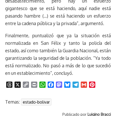
desabastecimiento, pero hay un esfuerzo
gigantesco que se está haciendo, aquí nadie está
pasando hambre (…) se está haciendo un esfuerzo
entre la cadena pública y la privada”, argumentó.
Finalmente, puntualizó que ya la situación está
normalizada en San Félix y tanto la policía del
estado, así como también la Guardia Nacional, están
garantizando la seguridad de la población. “Ya todo
está normalizado. No pasó a más de lo que sucedió
en un establecimiento”, concluyó.
T
X
C
P
W
F
M
B
T
G
P
h
o
r
h
a
a
l
e
m
i
r
p
i
a
c
s
u
l
a
n
Temas:
estado-bolivar
e
y
n
t
e
t
e
e
i
t
a
L
t
s
b
o
s
g
l
e
Publicado por
Luigino Bracci
d
i
A
o
d
k
r
r