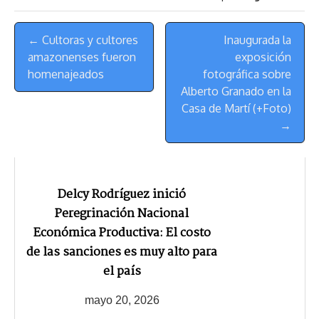
s
n
p
o
o
y
a
e
Menú
k
p
k
n
m
s
← Cultoras y cultores
Inaugurada la
de
t
amazonenses fueron
exposición
Navegación
homenajeados
fotográfica sobre
Alberto Granado en la
Casa de Martí (+Foto)
→
Delcy Rodríguez inició
Peregrinación Nacional
Económica Productiva: El costo
de las sanciones es muy alto para
el país
mayo 20, 2026