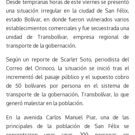
Desde tempranas horas de este viernes se presentó
d
i
A
o
d
k
r
r
una situación irregular en la ciudad de San Félix,
s
n
p
o
o
y
a
e
estado Bolívar, en donde fueron vulnerados varios
k
p
k
n
m
s
t
establecimientos comerciales y fue secuestrada una
unidad de Transbolívar, empresa regional de
transporte de la gobernación.
Según un reporte de Scarlet Soto, periodista del
Correo del Orinoco, la situación se inició tras el
incrementó del pasaje público y el supuesto cobro
de 50 bolívares por persona en el sistema de
transporte de la gobernación, Transbolívar, lo que
generó malestar en la población.
En la avenida Carlos Manuel Piar, una de las
principales de la población de San Félix se
concentraron unas unas 200 personas en