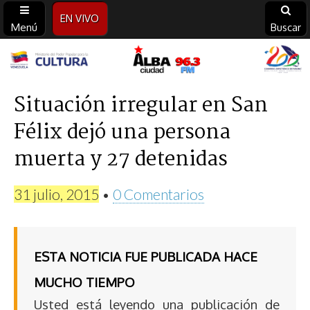
EN VIVO
Menú
Buscar
Alba
Ciudad
Situación irregular en San
Félix dejó una persona
96.3
muerta y 27 detenidas
FM
31 julio, 2015
•
0 Comentarios
ESTA NOTICIA FUE PUBLICADA HACE
MUCHO TIEMPO
Usted está leyendo una publicación de