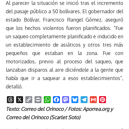
Al parecer la situación se inició tras el incremento
del pasaje público a 50 bolívares. El gobernador del
estado Bolívar, Francisco Rangel Gómez, aseguró
que los hechos violentos fueron planificados. “Fue
un saqueo completamente planificado e inducido en
un establecimiento de asiáticos y otros tres más
pequeños que estaban en la zona. Fue con
motorizados, previo al proceso del saqueo, que
lanzaban disparos al aire diciéndole a la gente que
había que ir a saquear a esos establecimientos”,
detalló.
T
X
C
P
W
F
M
B
T
G
P
h
o
r
h
a
a
l
e
m
i
Texto: Correo del Orinoco / Fotos: Aporrea.org y
r
p
i
a
c
s
u
l
a
n
Correo del Orinoco (Scarlet Soto)
e
y
n
t
e
t
e
e
i
t
a
L
t
s
b
o
s
g
l
e