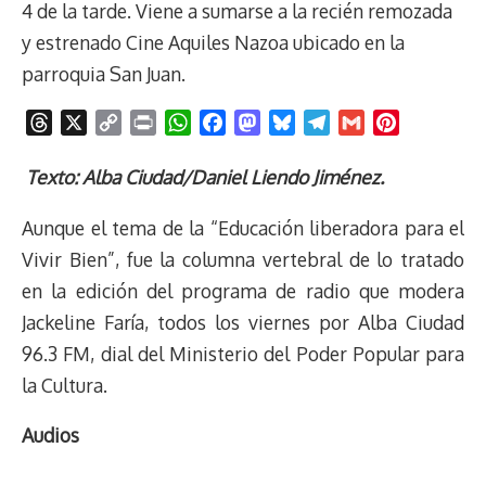
4 de la tarde. Viene a sumarse a la recién remozada
y estrenado Cine Aquiles Nazoa ubicado en la
parroquia San Juan.
T
X
C
P
W
F
M
B
T
G
P
h
o
r
h
a
a
l
e
m
i
r
p
i
a
c
s
u
l
a
n
Texto: Alba Ciudad/Daniel Liendo Jiménez.
e
y
n
t
e
t
e
e
i
t
Aunque el tema de la “Educación liberadora para el
a
L
t
s
b
o
s
g
l
e
d
i
A
o
d
k
r
r
Vivir Bien”, fue la columna vertebral de lo tratado
s
n
p
o
o
y
a
e
en la edición del programa de radio que modera
k
p
k
n
m
s
Jackeline Faría, todos los viernes por Alba Ciudad
t
96.3 FM, dial del Ministerio del Poder Popular para
la Cultura.
Audios