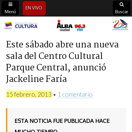
EN VIVO
Menú
Buscar
Alba
Ciudad
Este sábado abre una nueva
sala del Centro Cultural
96.3
Parque Central, anunció
FM
Jackeline Faría
15 febrero, 2013
•
1 comentario
ESTA NOTICIA FUE PUBLICADA HACE
MUCHO TIEMPO