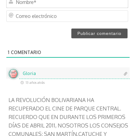
o
m
C
b
o
r
r
e
r
*
e
o
1
COMENTARIO
e
l
e
c
Gloria
t
13 años atrás
r
ó
LA REVOLUCIÓN BOLIVARIANA HA
n
i
RECUPERADO EL CINE DE PARQUE CENTRAL.
c
RECUERDO QUE EN DURANTE LOS PRIMEROS
o
DÍAS DE ABRIL 2011, NOSOTROS LOS CONSEJOS
COMUNALES: SAN MARTÍN,CATUCHE Y