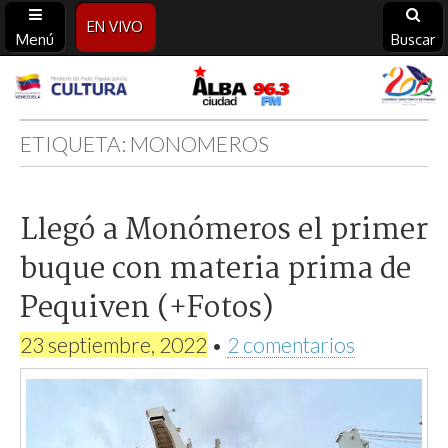
EN VIVO
Menú
Buscar
Alba
Ciudad
ETIQUETA:
MONOMEROS
96.3
Llegó a Monómeros el primer
FM
buque con materia prima de
Pequiven (+Fotos)
23 septiembre, 2022
•
2 comentarios