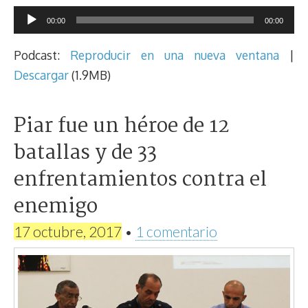
Reproductor
00:00
00:00
de
audio
Podcast:
Reproducir en una nueva ventana
|
Descargar
(1.9MB)
Piar fue un héroe de 12
batallas y de 33
enfrentamientos contra el
enemigo
17 octubre, 2017
•
1 comentario