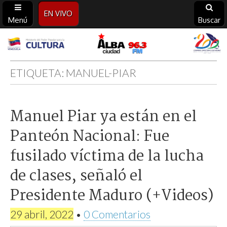
EN VIVO
Menú
Buscar
Alba
Ciudad
ETIQUETA:
MANUEL-PIAR
96.3
Manuel Piar ya están en el
FM
Panteón Nacional: Fue
fusilado víctima de la lucha
de clases, señaló el
Presidente Maduro (+Videos)
29 abril, 2022
•
0 Comentarios