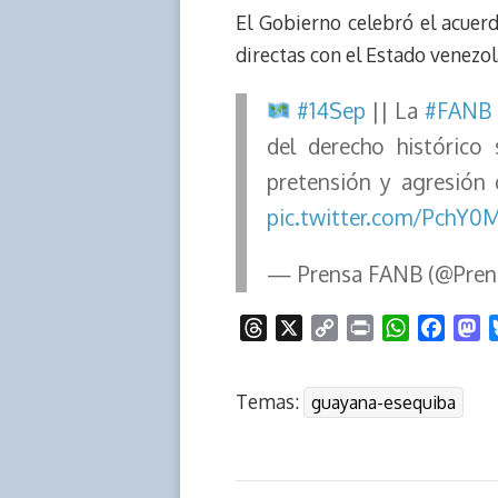
El Gobierno celebró el acuer
directas con el Estado venezol
#14Sep
|| La
#FANB
del derecho histórico
pretensión y agresión 
pic.twitter.com/PchY0
— Prensa FANB (@Pre
T
X
C
P
W
F
M
h
o
r
h
a
a
r
p
i
a
c
s
Temas:
guayana-esequiba
e
y
n
t
e
t
a
L
t
s
b
o
d
i
A
o
d
s
n
p
o
o