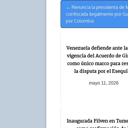
Menú
k
p
k
n
← Renuncia la presidenta de
de
confiscada ilegalmente por Gu
Navegación
por Colombia
Venezuela defiende ante la 
vigencia del Acuerdo de G
como único marco para res
la disputa por el Esequ
mayo 11, 2026
Inaugurada Filven en Tum