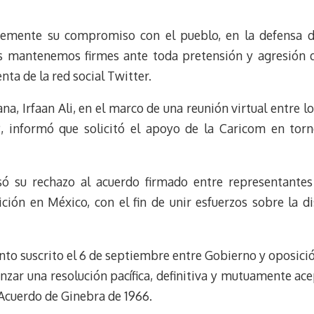
u
l
a
n
e
e
i
t
temente su compromiso con el pueblo, en la defensa de
s
g
l
e
k
r
r
s mantenemos firmes ante toda pretensión y agresión q
y
a
e
enta de la red social Twitter.
m
s
t
ana, Irfaan Ali, en el marco de una reunión virtual entre
, informó que solicitó el apoyo de la Caricom en torn
ó su rechazo al acuerdo firmado entre representantes
ción en México, con el fin de unir esfuerzos sobre la d
o suscrito el 6 de septiembre entre Gobierno y oposició
nzar una resolución pacífica, definitiva y mutuamente ace
Acuerdo de Ginebra de 1966.