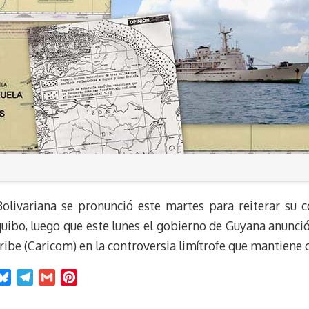
olivariana se pronunció este martes para reiterar su 
uibo, luego que este lunes el gobierno de Guyana anunció
ribe (Caricom) en la controversia limítrofe que mantiene 
B
T
G
P
l
e
m
i