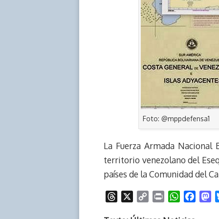
Foto: @mppdefensa1
La Fuerza Armada Nacional B
territorio venezolano del Eseq
países de la Comunidad del Ca
T
X
C
P
W
F
M
h
o
r
h
a
a