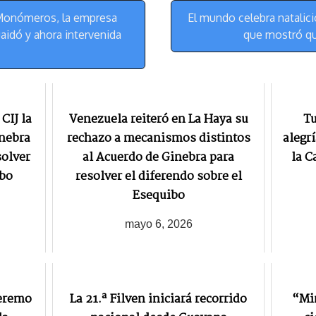
m
s
 Monómeros, la empresa
El mundo celebra natalici
t
aidó y ahora intervenida
que mostró qu
CIJ la
Venezuela reiteró en La Haya su
Tu
inebra
rechazo a mecanismos distintos
alegr
olver
al Acuerdo de Ginebra para
la C
ibo
resolver el diferendo sobre el
Esequibo
mayo 6, 2026
eremo
La 21.ª Filven iniciará recorrido
“Mi