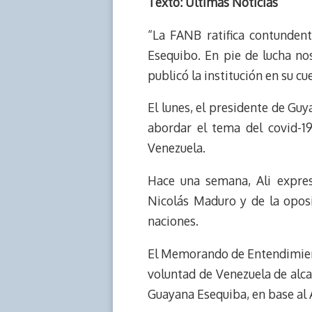
r
p
i
a
c
s
Texto: Últimas Noticias
e
y
n
t
e
t
“La FANB ratifica contunden
a
L
t
s
b
o
d
i
A
o
d
Esequibo. En pie de lucha no
s
n
p
o
o
publicó la institución en su cu
k
p
k
n
El lunes, el presidente de Guy
abordar el tema del covid-19
Venezuela.
Hace una semana, Ali expres
Nicolás Maduro y de la oposi
naciones.
El Memorando de Entendimient
voluntad de Venezuela de alca
Guayana Esequiba, en base al 