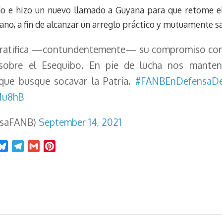
do e hizo un nuevo llamado a Guyana para que retome e
ano, a fin de alcanzar un arreglo práctico y mutuamente sa
ratifica —contundentemente— su compromiso con e
 sobre el Esequibo. En pie de lucha nos mante
que busque socavar la Patria.
#FANBEnDefensaDe
Mu8hB
nsaFANB)
September 14, 2021
B
T
G
P
l
e
m
i
u
l
a
n
e
e
i
t
s
g
l
e
k
r
r
y
a
e