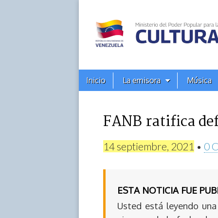
Alba
Ciudad
96.3
Menú
Skip
Inicio
La emisora
Música
principal
FM
to
content
FANB ratifica de
14 septiembre, 2021
•
0 
ESTA NOTICIA FUE PU
Usted está leyendo una 