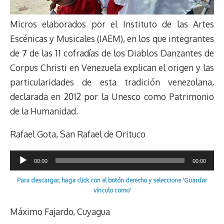
Micros elaborados por el Instituto de las Artes
Escénicas y Musicales (IAEM), en los que integrantes
de 7 de las 11 cofradías de los Diablos Danzantes de
Corpus Christi en Venezuela explican el origen y las
particularidades de esta tradición venezolana,
declarada en 2012 por la Unesco como Patrimonio
de la Humanidad.
Rafael Gota, San Rafael de Orituco
Reproductor
00:00
00:00
de
Para descargar, haga click con el botón derecho y seleccione 'Guardar
audio
vínculo como'
Máximo Fajardo, Cuyagua