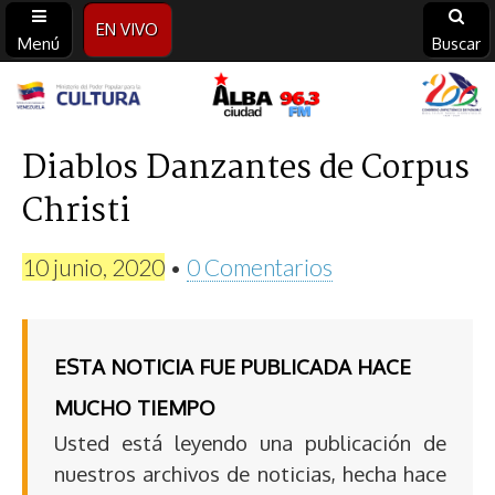
EN VIVO
Menú
Buscar
Alba
Ciudad
Diablos Danzantes de Corpus
Christi
96.3
FM
10 junio, 2020
•
0 Comentarios
ESTA NOTICIA FUE PUBLICADA HACE
MUCHO TIEMPO
Usted está leyendo una publicación de
nuestros archivos de noticias, hecha hace