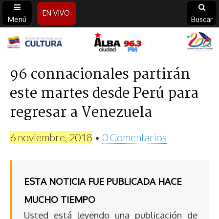
EN VIVO
Menú
Buscar
Alba
Ciudad
96 connacionales partirán
este martes desde Perú para
96.3
regresar a Venezuela
FM
6 noviembre, 2018
•
0 Comentarios
ESTA NOTICIA FUE PUBLICADA HACE
MUCHO TIEMPO
Usted está leyendo una publicación de