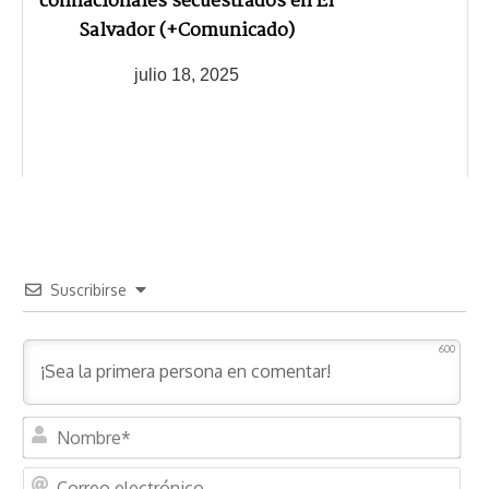
connacionales secuestrados en El
Salvador (+Comunicado)
julio 18, 2025
Suscribirse
600
N
o
m
C