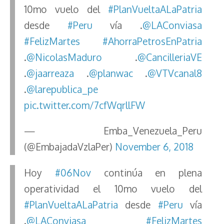
10mo vuelo del
#PlanVueltaALaPatria
desde
#Peru
vía .
@LAConviasa
#FelizMartes
#AhorraPetrosEnPatria
.
@NicolasMaduro
.
@CancilleriaVE
.
@jaarreaza
.
@planwac
.
@VTVcanal8
.
@larepublica_pe
pic.twitter.com/7cfWqrllFW
— Emba_Venezuela_Peru
(@EmbajadaVzlaPer)
November 6, 2018
Hoy
#06Nov
continúa en plena
operatividad el 10mo vuelo del
#PlanVueltaALaPatria
desde
#Peru
vía
.
@LAConviasa
#FelizMartes