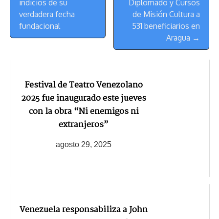
Navegación
indicios de su
Diplomado y Cursos
verdadera fecha
de Misión Cultura a
fundacional
531 beneficiarios en
Aragua →
Festival de Teatro Venezolano
2025 fue inaugurado este jueves
con la obra “Ni enemigos ni
extranjeros”
agosto 29, 2025
Venezuela responsabiliza a John