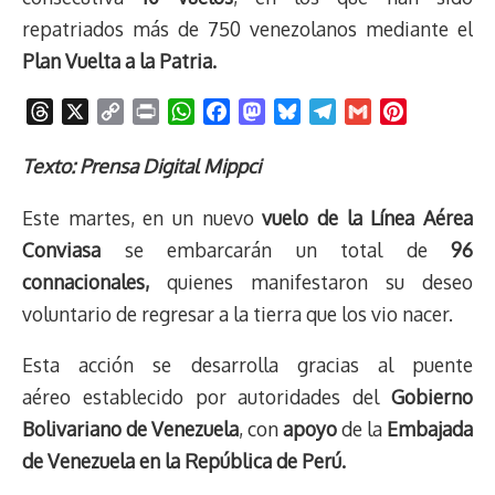
repatriados más de 750 venezolanos mediante el
Plan Vuelta a la Patria.
T
X
C
P
W
F
M
B
T
G
P
h
o
r
h
a
a
l
e
m
i
r
p
i
a
c
s
u
l
a
n
Texto: Prensa Digital Mippci
e
y
n
t
e
t
e
e
i
t
Este martes, en un nuevo
vuelo de la Línea Aérea
a
L
t
s
b
o
s
g
l
e
d
i
A
o
d
k
r
r
Conviasa
se embarcarán un total de
96
s
n
p
o
o
y
a
e
connacionales,
quienes manifestaron su deseo
k
p
k
n
m
s
voluntario de regresar a la tierra que los vio nacer.
t
Esta acción se desarrolla gracias al puente
aéreo establecido por autoridades del
Gobierno
Bolivariano de Venezuela
, con
apoyo
de la
Embajada
de Venezuela en la República de Perú.