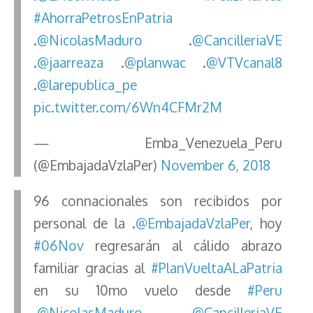
#AhorraPetrosEnPatria
.
@NicolasMaduro
.
@CancilleriaVE
.
@jaarreaza
.
@planwac
.
@VTVcanal8
.
@larepublica_pe
pic.twitter.com/6Wn4CFMr2M
— Emba_Venezuela_Peru
(@EmbajadaVzlaPer)
November 6, 2018
96 connacionales son recibidos por
personal de la .
@EmbajadaVzlaPer
, hoy
#06Nov
regresarán al cálido abrazo
familiar gracias al
#PlanVueltaALaPatria
en su 10mo vuelo desde
#Peru
.
@NicolasMaduro
.
@CancilleriaVE