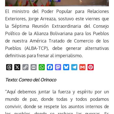
El ministro del Poder Popular para Relaciones
Exteriores, Jorge Arreaza, sostuvo este viernes que
la Séptima Reunión Extraordinaria del Consejo
Político de la Alianza Bolivariana para los Pueblos
de nuestra América Tratado de Comercio de los
Pueblos (ALBA-TCP), debe generar alternativas
definitivas para frenar al imperialismo.
T
X
C
P
W
F
M
B
T
G
P
h
o
r
h
a
a
l
e
m
i
r
p
i
a
c
s
u
l
a
n
Texto: Correo del Orinoco
e
y
n
t
e
t
e
e
i
t
“Aquí debemos juntar la fuerza y espíritu por un
a
L
t
s
b
o
s
g
l
e
d
i
A
o
d
k
r
r
mundo de paz, donde todas y todos podamos
s
n
p
o
o
y
a
e
convivir, donde se respete los asuntos internos de
k
p
k
n
m
s
los pueblos, donde se rechace las guerras. Es