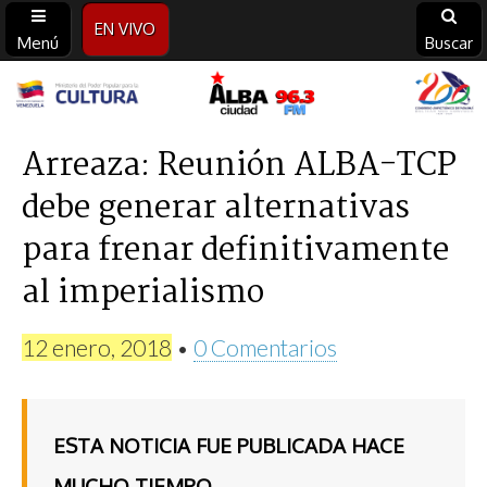
EN VIVO
Menú
Buscar
Alba
Ciudad
Arreaza: Reunión ALBA-TCP
debe generar alternativas
96.3
para frenar definitivamente
FM
al imperialismo
12 enero, 2018
•
0 Comentarios
ESTA NOTICIA FUE PUBLICADA HACE
MUCHO TIEMPO