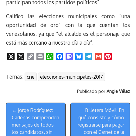
participan todos los partidos políticos”.
Calificó las elecciones municipales como “una
oportunidad de oro” con la que cuentan los
venezolanos, ya que “el alcalde es el personaje que
está más cercano a nuestro día a día”.
T
X
C
P
W
F
M
B
T
G
P
h
o
r
h
a
a
l
e
m
i
r
p
i
a
c
s
u
l
a
n
Temas:
cne
elecciones-municipales-2017
e
y
n
t
e
t
e
e
i
t
a
L
t
s
b
o
s
g
l
e
Publicado por
Angie Vélez
d
i
A
o
d
k
r
r
s
n
p
o
o
y
a
e
Menú
k
p
k
n
m
s
← Jorge Rodríguez:
Billetera Móvil: En
de
t
Cadenas comprenden
qué consiste y cómo
Navegación
mensajes de todos
registrarse para pagar
los candidatos, sin
con el Carnet de la