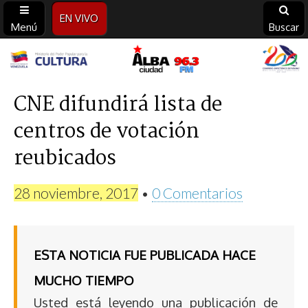
EN VIVO
Menú
Buscar
Alba
Ciudad
CNE difundirá lista de
centros de votación
96.3
reubicados
FM
28 noviembre, 2017
•
0 Comentarios
ESTA NOTICIA FUE PUBLICADA HACE
MUCHO TIEMPO
Usted está leyendo una publicación de