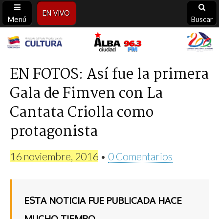
EN VIVO
Menú
Buscar
Alba
Ciudad
EN FOTOS: Así fue la primera
Gala de Fimven con La
96.3
Cantata Criolla como
FM
protagonista
16 noviembre, 2016
•
0 Comentarios
ESTA NOTICIA FUE PUBLICADA HACE
MUCHO TIEMPO