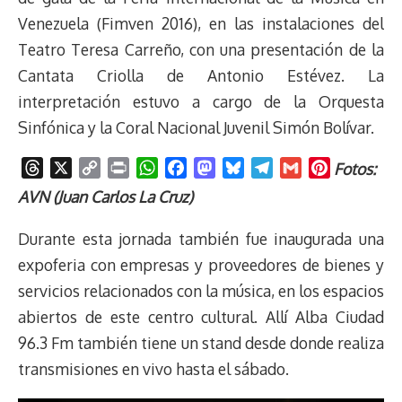
Venezuela (Fimven 2016), en las instalaciones del
Teatro Teresa Carreño, con una presentación de la
Cantata Criolla de Antonio Estévez. La
interpretación estuvo a cargo de la Orquesta
Sinfónica y la Coral Nacional Juvenil Simón Bolívar.
T
X
C
P
W
F
M
B
T
G
P
Fotos:
h
o
r
h
a
a
l
e
m
i
AVN (Juan Carlos La Cruz)
r
p
i
a
c
s
u
l
a
n
e
y
n
t
e
t
e
e
i
t
Durante esta jornada también fue inaugurada una
a
L
t
s
b
o
s
g
l
e
expoferia con empresas y proveedores de bienes y
d
i
A
o
d
k
r
r
servicios relacionados con la música, en los espacios
s
n
p
o
o
y
a
e
abiertos de este centro cultural. Allí Alba Ciudad
k
p
k
n
m
s
t
96.3 Fm también tiene un stand desde donde realiza
transmisiones en vivo hasta el sábado.