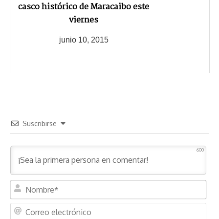
casco histórico de Maracaibo este
viernes
junio 10, 2015
Suscribirse
600
N
o
m
C
b
o