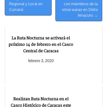
Navegación
Regional y Local en
con miembros de la
Cumaná
etnia warao en Delta
Amacuro →
La Ruta Nocturna se activará el
próximo 14 de febrero en el Casco
Central de Caracas
febrero 3, 2020
Realizan Ruta Nocturna en el
Casco Histórico de Caracas este