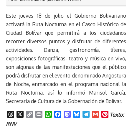
Este jueves 18 de julio el Gobierno Bolivariano
activará la Ruta Nocturna en el Casco Histórico de
Ciudad Bolívar que permitirá a los ciudadanos
recorrer diversos puntos y disfrutar de diferentes
actividades. Danza, gastronomía, títeres,
exposiciones fotográficas, teatro y música en vivo,
son algunas de las manifestaciones que el público
podrá disfrutar en el evento denominado Angostura
de Noche, enmarcado en el programa nacional la
Ruta Nocturna, así lo informó Marisol García,
Secretaria de Cultura de la Gobernación de Bolívar.
T
X
C
P
W
F
M
B
T
G
P
Texto:
h
o
r
h
a
a
l
e
m
i
RNV
r
p
i
a
c
s
u
l
a
n