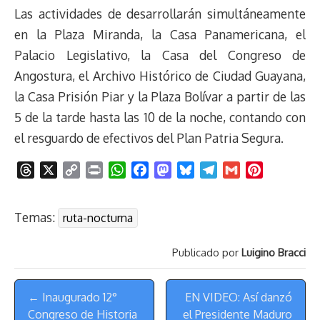
e
y
n
t
e
t
e
e
i
t
Las actividades de desarrollarán simultáneamente
a
L
t
s
b
o
s
g
l
e
en la Plaza Miranda, la Casa Panamericana, el
d
i
A
o
d
k
r
r
Palacio Legislativo, la Casa del Congreso de
s
n
p
o
o
y
a
e
Angostura, el Archivo Histórico de Ciudad Guayana,
k
p
k
n
m
s
t
la Casa Prisión Piar y la Plaza Bolívar a partir de las
5 de la tarde hasta las 10 de la noche, contando con
el resguardo de efectivos del Plan Patria Segura.
T
X
C
P
W
F
M
B
T
G
P
h
o
r
h
a
a
l
e
m
i
r
p
i
a
c
s
u
l
a
n
Temas:
ruta-nocturna
e
y
n
t
e
t
e
e
i
t
a
L
t
s
b
o
s
g
l
e
Publicado por
Luigino Bracci
d
i
A
o
d
k
r
r
s
n
p
o
o
y
a
e
Menú
k
p
k
n
m
s
← Inaugurado 12°
EN VIDEO: Así danzó
de
t
Congreso de Historia
el Presidente Maduro