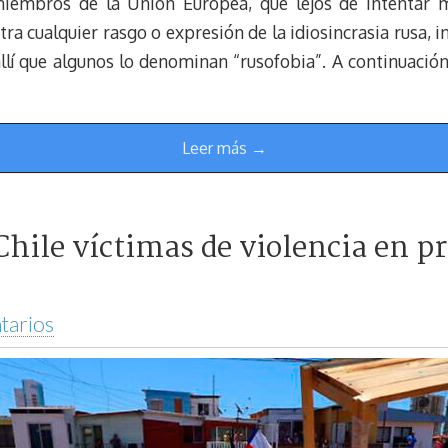
miembros de la Unión Europea, que lejos de intentar ma
a cualquier rasgo o expresión de la idiosincrasia rusa, i
 allí que algunos lo denominan “rusofobia”. A continuació
Leer más →
hile víctimas de violencia en pr
tarios