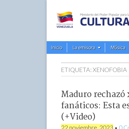
Alba
Ciudad
96.3
Menú
Skip
Inicio
La emisora
Música
principal
FM
to
content
ETIQUETA:
XENOFOBIA
Maduro rechazó x
fanáticos: Esta e
(+Video)
22 noviembre, 2023
•
0 C