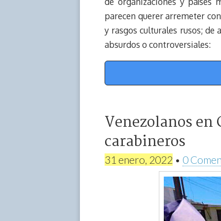
de organizaciones y países 
parecen querer arremeter contr
y rasgos culturales rusos; de
absurdos o controversiales:
Venezolanos en C
carabineros
31 enero, 2022
•
0 Comen