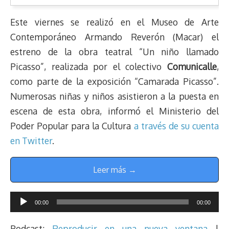
Este viernes se realizó en el Museo de Arte
Contemporáneo Armando Reverón (Macar) el
estreno de la obra teatral “Un niño llamado
Picasso”, realizada por el colectivo
Comunicalle
,
como parte de la exposición “Camarada Picasso”.
Numerosas niñas y niños asistieron a la puesta en
escena de esta obra, informó el Ministerio del
Poder Popular para la Cultura
a través de su cuenta
en Twitter
.
Leer más →
Reproductor
00:00
00:00
de
audio
Podcast:
Reproducir en una nueva ventana
|