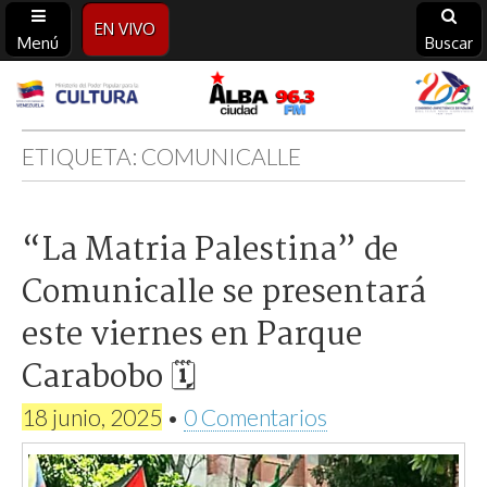
EN VIVO
Menú
Buscar
Alba
Ciudad
ETIQUETA:
COMUNICALLE
96.3
“La Matria Palestina” de
FM
Comunicalle se presentará
este viernes en Parque
Carabobo 🗓
18 junio, 2025
•
0 Comentarios