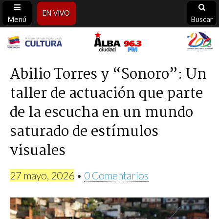
EN VIVO
Menú
Buscar
Alba
Ciudad
Abilio Torres y “Sonoro”: Un
taller de actuación que parte
96.3
de la escucha en un mundo
FM
saturado de estímulos
visuales
27 mayo, 2026
•
0 Comentarios