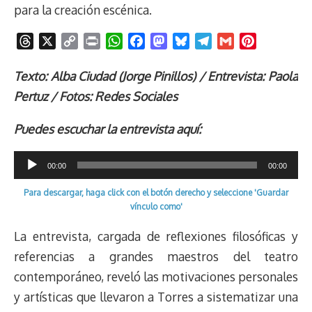
para la creación escénica.
T
X
C
P
W
F
M
B
T
G
P
h
o
r
h
a
a
l
e
m
i
r
p
i
a
c
s
u
l
a
n
Texto: Alba Ciudad (Jorge Pinillos) / Entrevista: Paola
e
y
n
t
e
t
e
e
i
t
Pertuz / Fotos: Redes Sociales
a
L
t
s
b
o
s
g
l
e
d
i
A
o
d
k
r
r
Puedes escuchar la entrevista aquí:
s
n
p
o
o
y
a
e
k
p
k
n
m
s
Reproductor
00:00
00:00
t
de
Para descargar, haga click con el botón derecho y seleccione 'Guardar
audio
vínculo como'
La entrevista, cargada de reflexiones filosóficas y
referencias a grandes maestros del teatro
contemporáneo, reveló las motivaciones personales
y artísticas que llevaron a Torres a sistematizar una