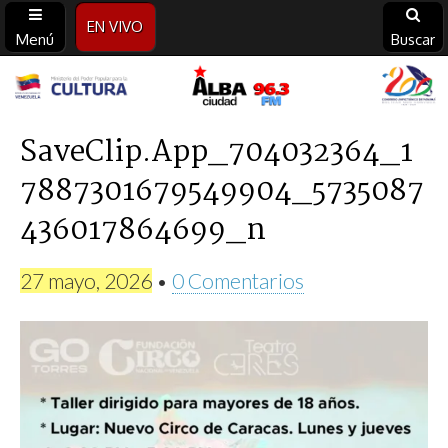
EN VIVO
Menú
Buscar
Alba
Ciudad
SaveClip.App_704032364_1
7887301679549904_5735087
96.3
436017864699_n
FM
27 mayo, 2026
•
0 Comentarios