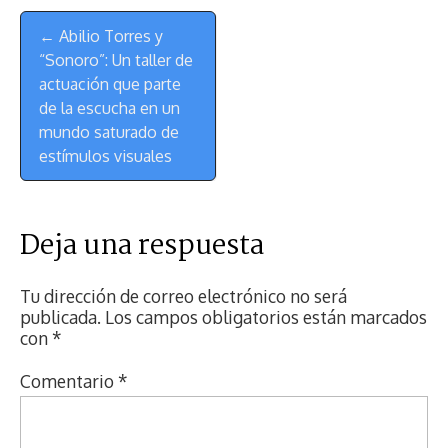
Menú
← Abilio Torres y
de
“Sonoro”: Un taller de
Navegación
actuación que parte
de la escucha en un
mundo saturado de
estímulos visuales
Deja una respuesta
Tu dirección de correo electrónico no será
publicada.
Los campos obligatorios están marcados
con
*
Comentario
*