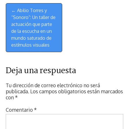
Menú
← Abilio Torres y
de
“Sonoro”: Un taller de
Navegación
actuación que parte
de la escucha en un
mundo saturado de
estímulos visuales
Deja una respuesta
Tu dirección de correo electrónico no será
publicada.
Los campos obligatorios están marcados
con
*
Comentario
*