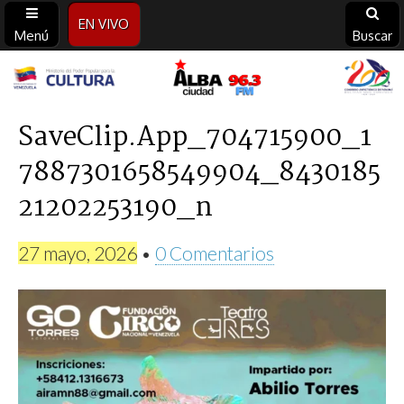
EN VIVO
Menú
Buscar
Alba
Ciudad
SaveClip.App_704715900_1
7887301658549904_8430185
96.3
21202253190_n
FM
27 mayo, 2026
•
0 Comentarios