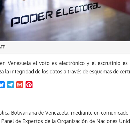
AFP
n Venezuela el voto es electrónico y el escrutinio es 
za la integridad de los datos a través de esquemas de certi
B
T
G
P
l
e
m
i
u
l
a
n
e
e
i
t
blica Bolivariana de Venezuela, mediante un comunicado o
s
g
l
e
k
r
r
n Panel de Expertos de la Organización de Naciones Uni
y
a
e