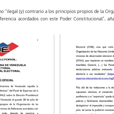
m
s
t
o “ilegal (y) contrario a los principios propios de la Or
ferencia acordados con este Poder Constitucional”, añ