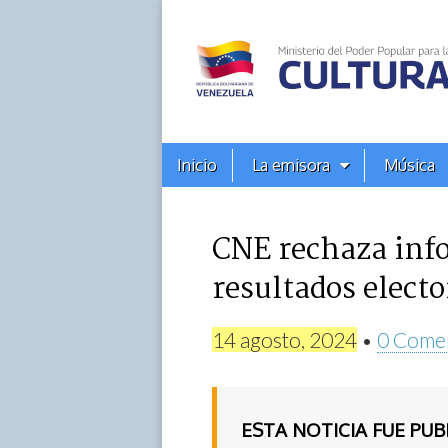
Alba
Ciudad
96.3
Menú
Skip
Inicio
La emisora
Música
principal
FM
to
content
CNE rechaza inf
resultados elect
14 agosto, 2024
•
0 Come
ESTA NOTICIA FUE PU