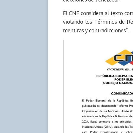
k
p
k
n
El CNE considera al texto com
violando los Términos de Re
mentiras y contradicciones”.