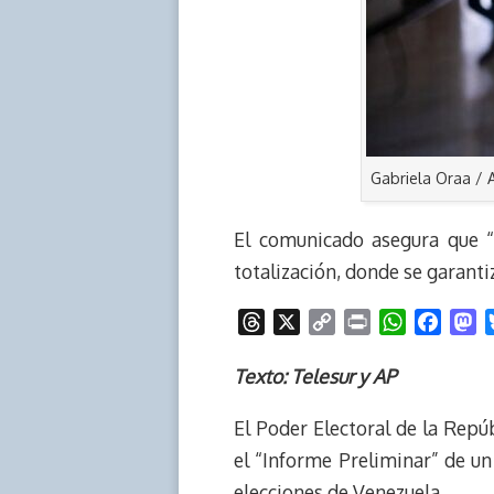
Gabriela Oraa / 
El comunicado asegura que “e
totalización, donde se garanti
T
X
C
P
W
F
M
h
o
r
h
a
a
r
p
i
a
c
s
Texto: Telesur y AP
e
y
n
t
e
t
El Poder Electoral de la Repú
a
L
t
s
b
o
d
i
A
o
d
el “Informe Preliminar” de u
s
n
p
o
o
elecciones de Venezuela.