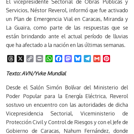
El vicepresidente Sectorial de Obras Públicas y
Servicios, Néstor Reverol, informó que fue activado
un Plan de Emergencia Vial en Caracas, Miranda y
La Guaira, como parte de las respuestas que se
están brindando ante el actual período de lluvias
que ha afectado a la nación en las últimas semanas.
T
X
C
P
W
F
M
B
T
G
P
h
o
r
h
a
a
l
e
m
i
r
p
i
a
c
s
u
l
a
n
Texto: AVN/Yvke Mundial
e
y
n
t
e
t
e
e
i
t
Desde el Salón Simón Bolívar del Ministerio del
a
L
t
s
b
o
s
g
l
e
d
i
A
o
d
k
r
r
Poder Popular para la Energía Eléctrica, Reverol
s
n
p
o
o
y
a
e
sostuvo un encuentro con las autoridades de dicha
k
p
k
n
m
s
Vicepresidencia Sectorial, Viceministerio de
t
Protección Civil y Control de Riesgos y con el Jefe de
Gobierno de Caracas, Nahum Fernández, donde