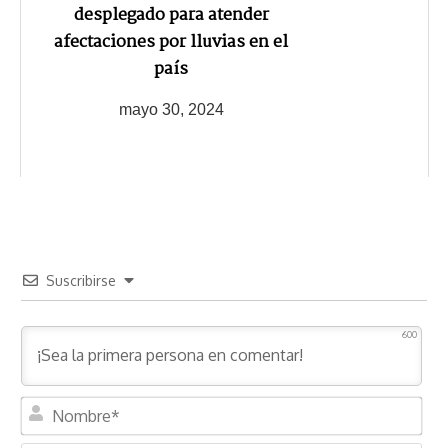
desplegado para atender
afectaciones por lluvias en el
país
mayo 30, 2024
Suscribirse
600
N
o