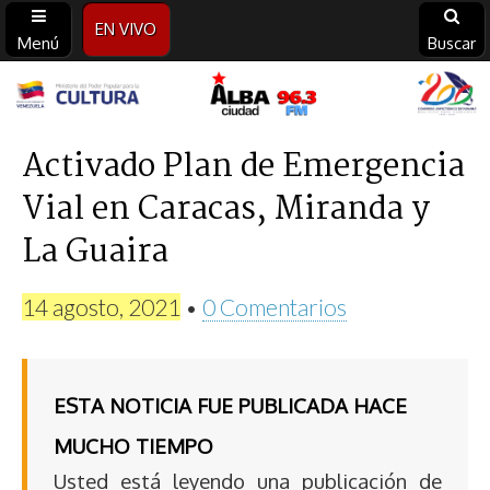
EN VIVO
Menú
Buscar
Alba
Ciudad
Activado Plan de Emergencia
Vial en Caracas, Miranda y
96.3
La Guaira
FM
14 agosto, 2021
•
0 Comentarios
ESTA NOTICIA FUE PUBLICADA HACE
MUCHO TIEMPO
Usted está leyendo una publicación de