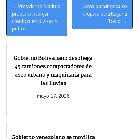
Menú
k
p
k
n
m
s
← Presidente Maduro
Llama paralímpica se
de
t
propone otorgar
prepara para llegar a
Navegación
créditos en divisas y
Tokio →
petros
Gobierno Bolivariano despliega
45 camiones compactadores de
aseo urbano y maquinaria para
las lluvias
mayo 17, 2026
Gobierno venezolano se moviliza